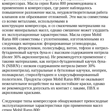
компрессорах. Масла серии Rarus 800 рекомендованы к
применению в компрессорах, где ранее наблюдалось
повышенное разложение масла, неудовлетворительная работа
клапанов или образование отложений. Эти масла совместимы
со всеми металлами, используемыми в
конструкции компрессора, и со смазочными материалами на
основе минеральных масел, однако смешение может ухудшить
их эксплуатационные характеристики. Масла серии Mobil
Rarus 800 совместимы с уплотнениями, изготовленными из
следующих материалов: фторированные углеводороды,
силикон, фторсиликон, полисульфид, витон, тефлон и нитрил-
бутадиеновый каучук буна-н с высоким содержанием нитрила
(более 36% акрилонитрила). Не рекомендуется применение с
такими материалами, как нитрил-бутадиеновый каучук буна-
N (NBRN) с низким содержанием нитрила (менее 30%
акрилонитрила), натуральные и бутиловые каучуки, неопрен,
полиакрилат, стирол/бутадиен и хлорсульфонированный
полиэтилен. Продукты серии Mobil Rarus 800 не оказывают
нежелательное воздействие на маслостойкие краски, однако
не рекомендуется допускать их контакт с лаками, ПВХ и
акриловыми красками.
Cледующие типы компрессоров обнаруживают превосходные
эксплуатационные характеристики при применении масел
серии Mobil Rarus 800: