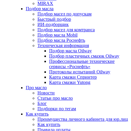
MIRAX
Подбор масла
Подбор масел по допускам
Быстрый подбор
ИИ-подборщик
Подбор масел для комтранса
Подбор масла Mobil
Подбор масла Роснефть
Техническая информация
Подбор масла Oilway
Подбор пластичных смазок Oilway
Профессиональные технические
сервисы «Роснефть»
Протоколы испытаний Oilway
Карта смазки Спринтер
Карта смазки Yutong
Про масло
Новости
Статьи про масло
Блог
Подборки по тегам
Как купить
Преимущества личного кабинета для юр.лиц
Как купить
Правила оплаты