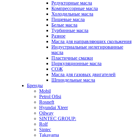
Редукторные масла
Компрессорные масла
Холодильные масла
Пищевые масла
Белые масла
Турбинные масла
Разное
Масла для направляющих скольжения
Индустриальные нелегированные
масла
Пластичные смазки
Циркуляционные масла
СОЖ
Масла для газовых двигателей
Шпиндельные масла
Бренды
Mobil
Petrol Ofisi
Rosneft
Hyundai Xteer
Oilway
SINTEC GROUP:
Rolf
Sintec
Takayama