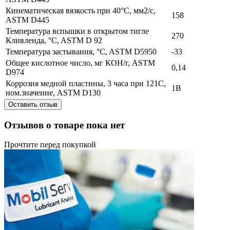
Кинематическая вязкость при 40°C, мм2/с,
158
ASTM D445
Температура вспышки в открытом тигле
270
Кливленда, °C, ASTM D 92
Температура застывания, °C, ASTM D5950
-33
Общее кислотное число, мг КОН/г, ASTM
0,14
D974
Коррозия медной пластины, 3 часа при 121С,
1B
ном.значение, ASTM D130
Оставить отзыв
Отзывов о товаре пока нет
Прочтите перед покупкой