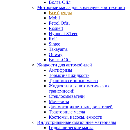
Волга-Ойл
Моторные масла для коммерческой техники
Все бренды
Mobil
Petrol Ofisi
Rosneft
Hyundai XTeer
Rolf
Sintec
Takayama
Oilway
Волга-Ойл
Жидкости для автомобилей
Антифризы
Тормозная жидкость
Трансмиссионные масла
Жидкости для автоматических
трансмиссий
Стеклоомыватели
Мочевина
Для мотоциклетных двигателей
Тракторные масла
Костюмы, насосы, ёмкости
Индустриальные смазочные материалы
Гидравлические масла