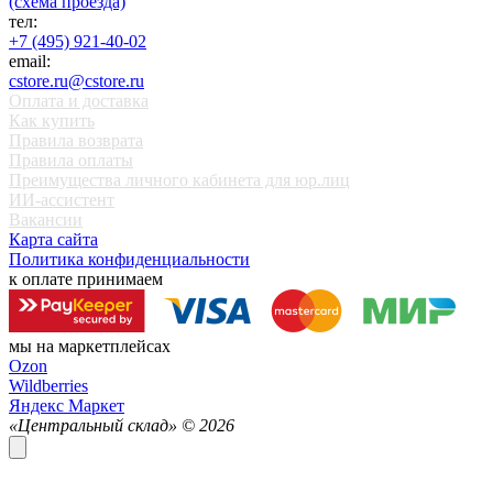
(схема проезда)
тел:
+7 (495) 921-40-02
email:
cstore.ru@cstore.ru
Оплата и доставка
Как купить
Правила возврата
Правила оплаты
Преимущества личного кабинета для юр.лиц
ИИ-ассистент
Вакансии
Карта сайта
Политика конфиденциальности
к оплате принимаем
мы на маркетплейсах
Ozon
Wildberries
Яндекс Маркет
«Центральный склад» ©
2026