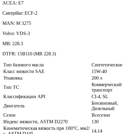
ACEA: E7
Caterpillar: ECF-2
MAN: М 3275
Volvo: VDS-3
MB: 228.3
DTFR: 15B110 (МВ 228.3)
Тип базового масла
Синтетическое
Класс вязкости SAE
15W-40
Упаковка
200 л
Коммерческий
Тип ТС
транспорт
Классификации API
CI-4, SL
Бензиновый,
Двигатель
Дизельный
Сезон
Всесезон
Индекс вязкости, ASTM D2270
130
Кинематическая вязкость при 100°C, мм2/
14.14
с, ASTM D445