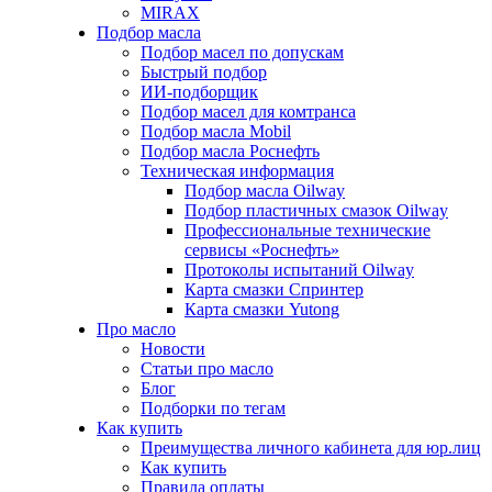
MIRAX
Подбор масла
Подбор масел по допускам
Быстрый подбор
ИИ-подборщик
Подбор масел для комтранса
Подбор масла Mobil
Подбор масла Роснефть
Техническая информация
Подбор масла Oilway
Подбор пластичных смазок Oilway
Профессиональные технические
сервисы «Роснефть»
Протоколы испытаний Oilway
Карта смазки Спринтер
Карта смазки Yutong
Про масло
Новости
Статьи про масло
Блог
Подборки по тегам
Как купить
Преимущества личного кабинета для юр.лиц
Как купить
Правила оплаты