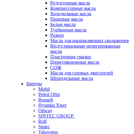
Редукторные масла
Компрессорные масла
Холодильные масла
Пищевые масла
Белые масла
Турбинные масла
Разное
Масла для направляющих скольжения
Индустриальные нелегированные
масла
Пластичные смазки
Циркуляционные масла
СОЖ
Масла для газовых двигателей
Шпиндельные масла
Бренды
Mobil
Petrol Ofisi
Rosneft
Hyundai Xteer
Oilway
SINTEC GROUP:
Rolf
Sintec
Takayama