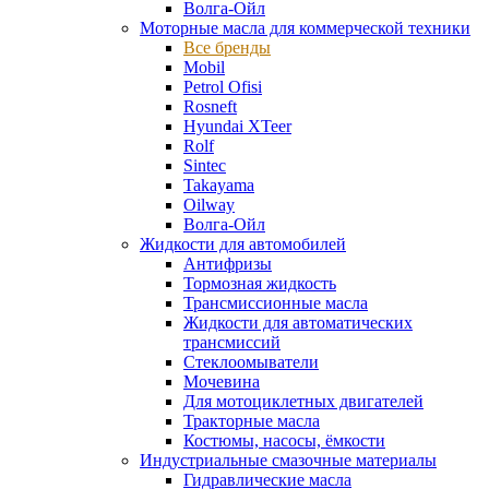
Волга-Ойл
Моторные масла для коммерческой техники
Все бренды
Mobil
Petrol Ofisi
Rosneft
Hyundai XTeer
Rolf
Sintec
Takayama
Oilway
Волга-Ойл
Жидкости для автомобилей
Антифризы
Тормозная жидкость
Трансмиссионные масла
Жидкости для автоматических
трансмиссий
Стеклоомыватели
Мочевина
Для мотоциклетных двигателей
Тракторные масла
Костюмы, насосы, ёмкости
Индустриальные смазочные материалы
Гидравлические масла