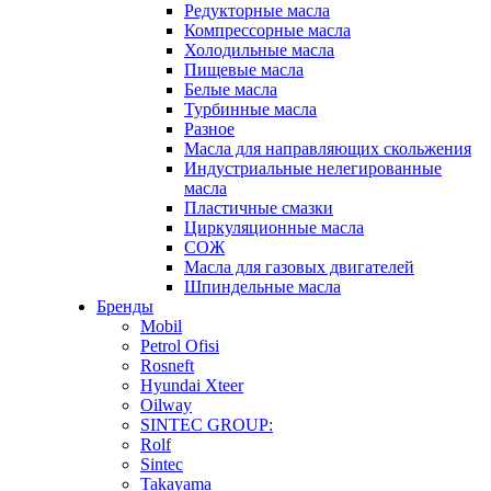
Редукторные масла
Компрессорные масла
Холодильные масла
Пищевые масла
Белые масла
Турбинные масла
Разное
Масла для направляющих скольжения
Индустриальные нелегированные
масла
Пластичные смазки
Циркуляционные масла
СОЖ
Масла для газовых двигателей
Шпиндельные масла
Бренды
Mobil
Petrol Ofisi
Rosneft
Hyundai Xteer
Oilway
SINTEC GROUP:
Rolf
Sintec
Takayama