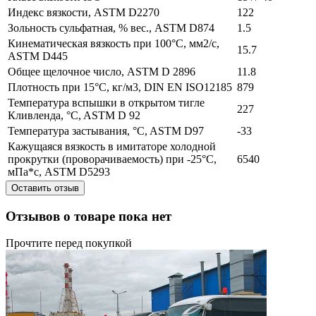
Индекс вязкости, ASTM D2270
122
Зольность сульфатная, % вес., ASTM D874
1.5
Кинематическая вязкость при 100°C, мм2/с,
15.7
ASTM D445
Общее щелочное число, ASTM D 2896
11.8
Плотность при 15°C, кг/м3, DIN EN ISO12185
879
Температура вспышки в открытом тигле
227
Кливленда, °C, ASTM D 92
Температура застывания, °C, ASTM D97
-33
Кажущаяся вязкость в имитаторе холодной
прокрутки (проворачиваемость) при -25°С,
6540
мПа*с, ASTM D5293
Оставить отзыв
Отзывов о товаре пока нет
Прочтите перед покупкой