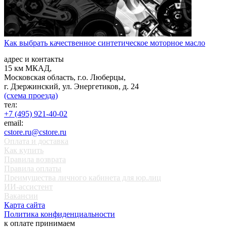
Как выбрать качественное синтетическое моторное масло
адрес и контакты
15 км МКАД,
Московская область, г.о. Люберцы,
г. Дзержинский, ул. Энергетиков, д. 24
(схема проезда)
тел:
+7 (495) 921-40-02
email:
cstore.ru@cstore.ru
Оплата и доставка
Как купить
Правила возврата
Правила оплаты
Преимущества личного кабинета для юр.лиц
ИИ-ассистент
Вакансии
Карта сайта
Политика конфиденциальности
к оплате принимаем