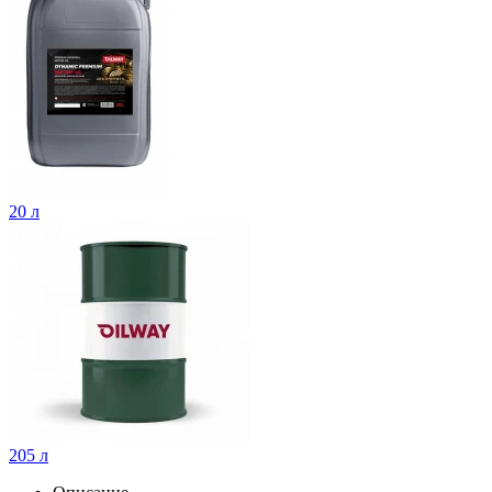
20 л
205 л