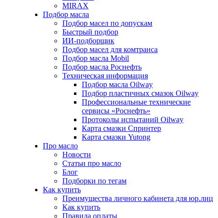
MIRAX
Подбор масла
Подбор масел по допускам
Быстрый подбор
ИИ-подборщик
Подбор масел для комтранса
Подбор масла Mobil
Подбор масла Роснефть
Техническая информация
Подбор масла Oilway
Подбор пластичных смазок Oilway
Профессиональные технические
сервисы «Роснефть»
Протоколы испытаний Oilway
Карта смазки Спринтер
Карта смазки Yutong
Про масло
Новости
Статьи про масло
Блог
Подборки по тегам
Как купить
Преимущества личного кабинета для юр.лиц
Как купить
Правила оплаты