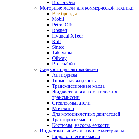
Волга-Ойл
Моторные масла для коммерческой техники
Все бренды
Mobil
Petrol Ofisi
Rosneft
Hyundai XTeer
Rolf
Sintec
Takayama
Oilway
Волга-Ойл
Жидкости для автомобилей
Антифризы
Тормозная жидкость
Трансмиссионные масла
Жидкости для автоматических
трансмиссий
Стеклоомыватели
Мочевина
Для мотоциклетных двигателей
Тракторные масла
Костюмы, насосы, ёмкости
Индустриальные смазочные материалы
Гидравлические масла