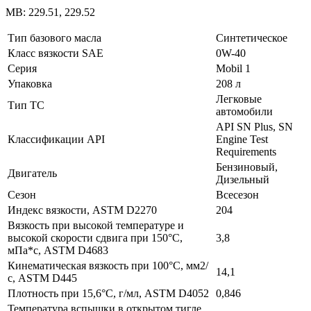
MB: 229.51, 229.52
Тип базового масла
Синтетическое
Класс вязкости SAE
0W-40
Серия
Mobil 1
Упаковка
208 л
Легковые
Тип ТС
автомобили
API SN Plus, SN
Классификации API
Engine Test
Requirements
Бензиновый,
Двигатель
Дизельный
Сезон
Всесезон
Индекс вязкости, ASTM D2270
204
Вязкость при высокой температуре и
высокой скорости сдвига при 150°C,
3,8
мПа*с, ASTM D4683
Кинематическая вязкость при 100°C, мм2/
14,1
с, ASTM D445
Плотность при 15,6°C, г/мл, ASTM D4052
0,846
Температура вспышки в открытом тигле