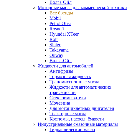
Волга-Ойл
Моторные масла для коммерческой техники
Все бренды
Mobil
Petrol Ofisi
Rosneft
Hyundai XTeer
Rolf
Sintec
Takayama
Oilway
Волга-Ойл
Жидкости для автомобилей
Антифризы
Тормозная жидкость
Трансмиссионные масла
Жидкости для автоматических
трансмиссий
Стеклоомыватели
Мочевина
Для мотоциклетных двигателей
Тракторные масла
Костюмы, насосы, ёмкости
Индустриальные смазочные материалы
Гидравлические масла