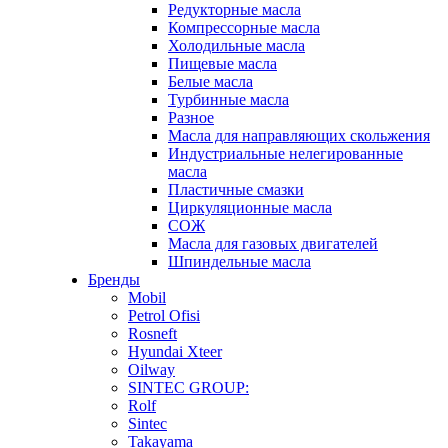
Редукторные масла
Компрессорные масла
Холодильные масла
Пищевые масла
Белые масла
Турбинные масла
Разное
Масла для направляющих скольжения
Индустриальные нелегированные
масла
Пластичные смазки
Циркуляционные масла
СОЖ
Масла для газовых двигателей
Шпиндельные масла
Бренды
Mobil
Petrol Ofisi
Rosneft
Hyundai Xteer
Oilway
SINTEC GROUP:
Rolf
Sintec
Takayama