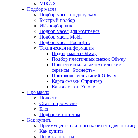
MIRAX
Подбор масла
Подбор масел по допускам
Быстрый подбор
ИИ-подборщик
Подбор масел для комтранса
Подбор масла Mobil
Подбор масла Роснефть
Техническая информация
Подбор масла Oilway
Подбор пластичных смазок Oilway
Профессиональные технические
сервисы «Роснефть»
Протоколы испытаний Oilway
Карта смазки Спринтер
Карта смазки Yutong
Про масло
Новости
Статьи про масло
Блог
Подборки по тегам
Как купить
Преимущества личного кабинета для юр.лиц
Как купить
Правила оплаты