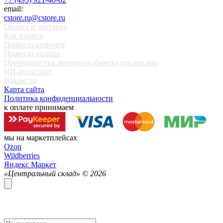
email:
cstore.ru@cstore.ru
Оплата и доставка
Как купить
Правила возврата
Правила оплаты
Преимущества личного кабинета для юр.лиц
ИИ-ассистент
Вакансии
Карта сайта
Политика конфиденциальности
к оплате принимаем
мы на маркетплейсах
Ozon
Wildberries
Яндекс Маркет
«Центральный склад» ©
2026