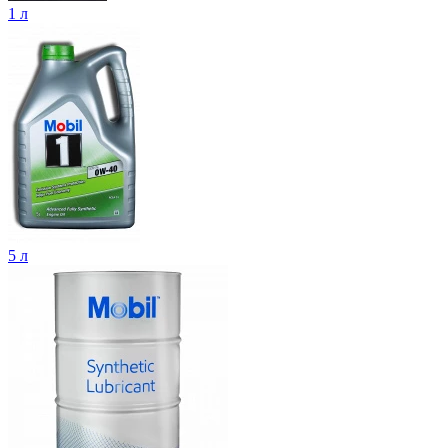
1 л
5 л