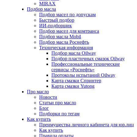
MIRAX
Подбор масла
Подбор масел по допускам
Быстрый подбор
ИИ-подборщик
Подбор масел для комтранса
Подбор масла Mobil
Подбор масла Роснефть
Техническая информация
Подбор масла Oilway
Подбор пластичных смазок Oilway
Профессиональные технические
сервисы «Роснефть»
Протоколы испытаний Oilway
Карта смазки Спринтер
Карта смазки Yutong
Про масло
Новости
Статьи про масло
Блог
Подборки по тегам
Как купить
Преимущества личного кабинета для юр.лиц
Как купить
Правила оплаты