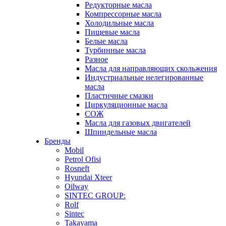
Редукторные масла
Компрессорные масла
Холодильные масла
Пищевые масла
Белые масла
Турбинные масла
Разное
Масла для направляющих скольжения
Индустриальные нелегированные
масла
Пластичные смазки
Циркуляционные масла
СОЖ
Масла для газовых двигателей
Шпиндельные масла
Бренды
Mobil
Petrol Ofisi
Rosneft
Hyundai Xteer
Oilway
SINTEC GROUP:
Rolf
Sintec
Takayama