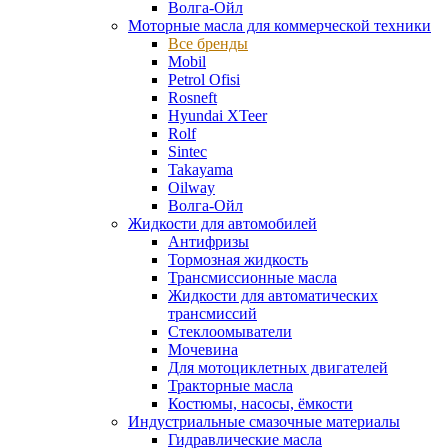
Волга-Ойл
Моторные масла для коммерческой техники
Все бренды
Mobil
Petrol Ofisi
Rosneft
Hyundai XTeer
Rolf
Sintec
Takayama
Oilway
Волга-Ойл
Жидкости для автомобилей
Антифризы
Тормозная жидкость
Трансмиссионные масла
Жидкости для автоматических
трансмиссий
Стеклоомыватели
Мочевина
Для мотоциклетных двигателей
Тракторные масла
Костюмы, насосы, ёмкости
Индустриальные смазочные материалы
Гидравлические масла