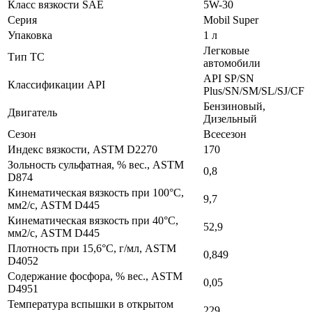
Класс вязкости SAE
5W-30
Серия
Mobil Super
Упаковка
1 л
Легковые
Тип ТС
автомобили
API SP/SN
Классификации API
Plus/SN/SM/SL/SJ/CF
Бензиновый,
Двигатель
Дизельный
Сезон
Всесезон
Индекс вязкости, ASTM D2270
170
Зольность сульфатная, % вес., ASTM
0,8
D874
Кинематическая вязкость при 100°C,
9,7
мм2/с, ASTM D445
Кинематическая вязкость при 40°C,
52,9
мм2/с, ASTM D445
Плотность при 15,6°C, г/мл, ASTM
0,849
D4052
Содержание фосфора, % вес., ASTM
0,05
D4951
Температура вспышки в открытом
229