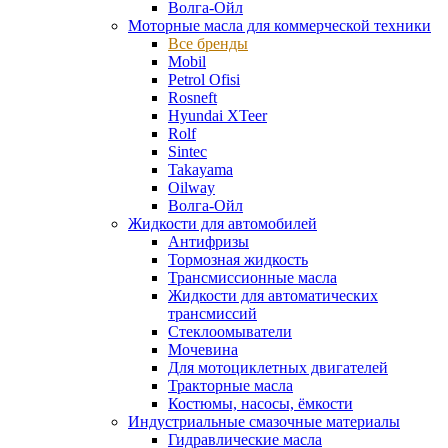
Волга-Ойл
Моторные масла для коммерческой техники
Все бренды
Mobil
Petrol Ofisi
Rosneft
Hyundai XTeer
Rolf
Sintec
Takayama
Oilway
Волга-Ойл
Жидкости для автомобилей
Антифризы
Тормозная жидкость
Трансмиссионные масла
Жидкости для автоматических
трансмиссий
Стеклоомыватели
Мочевина
Для мотоциклетных двигателей
Тракторные масла
Костюмы, насосы, ёмкости
Индустриальные смазочные материалы
Гидравлические масла