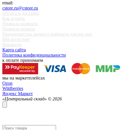
email:
cstore.ru@cstore.ru
Оплата и доставка
Как купить
Правила возврата
Правила оплаты
Преимущества личного кабинета для юр.лиц
ИИ-ассистент
Вакансии
Карта сайта
Политика конфиденциальности
к оплате принимаем
мы на маркетплейсах
Ozon
Wildberries
Яндекс Маркет
«Центральный склад» ©
2026