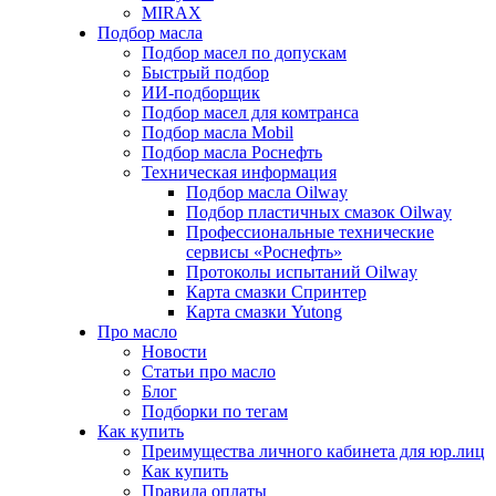
MIRAX
Подбор масла
Подбор масел по допускам
Быстрый подбор
ИИ-подборщик
Подбор масел для комтранса
Подбор масла Mobil
Подбор масла Роснефть
Техническая информация
Подбор масла Oilway
Подбор пластичных смазок Oilway
Профессиональные технические
сервисы «Роснефть»
Протоколы испытаний Oilway
Карта смазки Спринтер
Карта смазки Yutong
Про масло
Новости
Статьи про масло
Блог
Подборки по тегам
Как купить
Преимущества личного кабинета для юр.лиц
Как купить
Правила оплаты