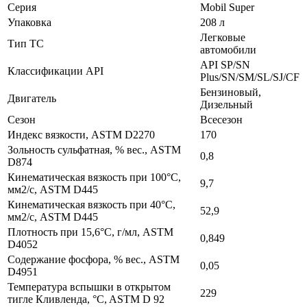
Серия
Mobil Super
Упаковка
208 л
Легковые
Тип ТС
автомобили
API SP/SN
Классификации API
Plus/SN/SM/SL/SJ/CF
Бензиновый,
Двигатель
Дизельный
Сезон
Всесезон
Индекс вязкости, ASTM D2270
170
Зольность сульфатная, % вес., ASTM
0,8
D874
Кинематическая вязкость при 100°C,
9,7
мм2/с, ASTM D445
Кинематическая вязкость при 40°C,
52,9
мм2/с, ASTM D445
Плотность при 15,6°C, г/мл, ASTM
0,849
D4052
Содержание фосфора, % вес., ASTM
0,05
D4951
Температура вспышки в открытом
229
тигле Кливленда, °C, ASTM D 92