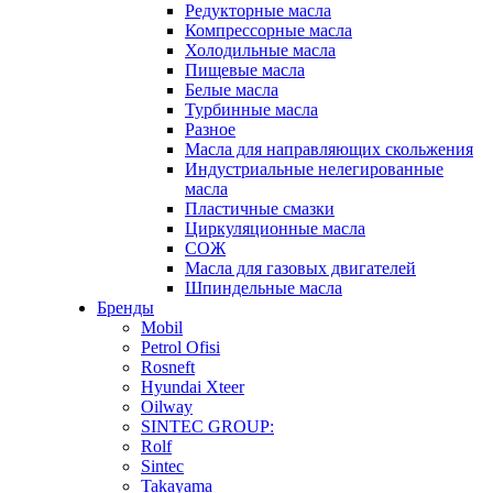
Редукторные масла
Компрессорные масла
Холодильные масла
Пищевые масла
Белые масла
Турбинные масла
Разное
Масла для направляющих скольжения
Индустриальные нелегированные
масла
Пластичные смазки
Циркуляционные масла
СОЖ
Масла для газовых двигателей
Шпиндельные масла
Бренды
Mobil
Petrol Ofisi
Rosneft
Hyundai Xteer
Oilway
SINTEC GROUP:
Rolf
Sintec
Takayama