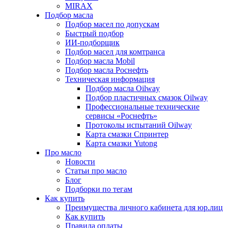
MIRAX
Подбор масла
Подбор масел по допускам
Быстрый подбор
ИИ-подборщик
Подбор масел для комтранса
Подбор масла Mobil
Подбор масла Роснефть
Техническая информация
Подбор масла Oilway
Подбор пластичных смазок Oilway
Профессиональные технические
сервисы «Роснефть»
Протоколы испытаний Oilway
Карта смазки Спринтер
Карта смазки Yutong
Про масло
Новости
Статьи про масло
Блог
Подборки по тегам
Как купить
Преимущества личного кабинета для юр.лиц
Как купить
Правила оплаты