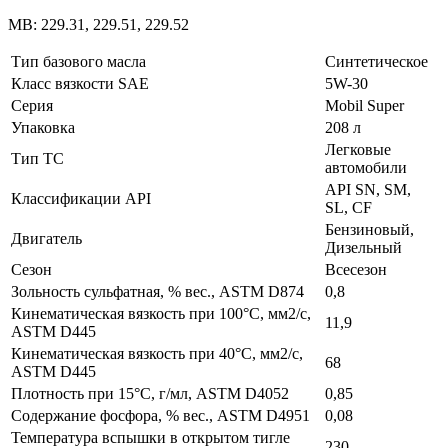
MB: 229.31, 229.51, 229.52
Тип базового масла
Синтетическое
Класс вязкости SAE
5W-30
Серия
Mobil Super
Упаковка
208 л
Легковые
Тип ТС
автомобили
API SN, SM,
Классификации API
SL, CF
Бензиновый,
Двигатель
Дизельный
Сезон
Всесезон
Зольность сульфатная, % вес., ASTM D874
0,8
Кинематическая вязкость при 100°C, мм2/с,
11,9
ASTM D445
Кинематическая вязкость при 40°C, мм2/с,
68
ASTM D445
Плотность при 15°C, г/мл, ASTM D4052
0,85
Содержание фосфора, % вес., ASTM D4951
0,08
Температура вспышки в открытом тигле
230