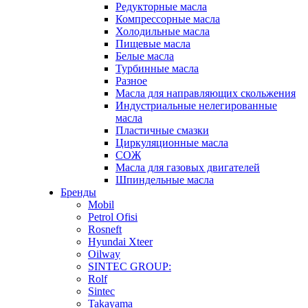
Редукторные масла
Компрессорные масла
Холодильные масла
Пищевые масла
Белые масла
Турбинные масла
Разное
Масла для направляющих скольжения
Индустриальные нелегированные
масла
Пластичные смазки
Циркуляционные масла
СОЖ
Масла для газовых двигателей
Шпиндельные масла
Бренды
Mobil
Petrol Ofisi
Rosneft
Hyundai Xteer
Oilway
SINTEC GROUP:
Rolf
Sintec
Takayama