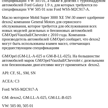
спецификации VW 505 01, а также в дизелях с турбонаддувом
автомобилей Ford Galaxy 1.9 л, для которых требуются по
спецификации VW 505 01 или Ford WSS-M2C917-A.
Масло моторное Mobil Super 3000 XE 5W-30 имеет одобрение
dexos2 компании General Motors для сервисного
обслуживания, которое требуется для обслуживания всех
новых моделей дизельных и бензиновых автомобилей
GM/Opel/Vauxhall/Chevrolet с 2010 года. Компания-
производитель автомобилей GM/Opel сообщает, что dexos2
могут быть использованы взамен масел, отвечающих
предшествующим спецификациям
GM/Opel (GM-LL-A-025 и GM-B-LL-025). На большинстве
автомобилей марок GM/Opel/Vauxhall/Chevrolet с дизельными
или бензиновыми двигателями могут применяться dexos2.
API: CF, SL, SM, SN
ACEA: C3
Ford: WSS-M2C917-A
GM: dexos2, GM-LL-A-025, GM-LL-B-025
VW: 505 00, 505 01