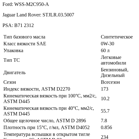
Ford: WSS-M2C950-A
Jaguar Land Rover: STJLR.03.5007
PSA: B71 2312
Тип базового масла
Синтетическое
Класс вязкости SAE
0W-30
Упаковка
60 л
Легковые
Тип ТС
автомобили
Бензиновый,
Двигатель
Дизельный
Сезон
Всесезон
Индекс вязкости, ASTM D2270
173
Кинематическая вязкость при 100°C, мм2/с,
10.2
ASTM D445
Кинематическая вязкость при 40°C, мм2/с,
55.7
ASTM D445
Общее щелочное число, ASTM D 2896
7.8
Плотность при 15°C, г/мл, ASTM D4052
0.856
Температура вспышки в открытом тигле
234