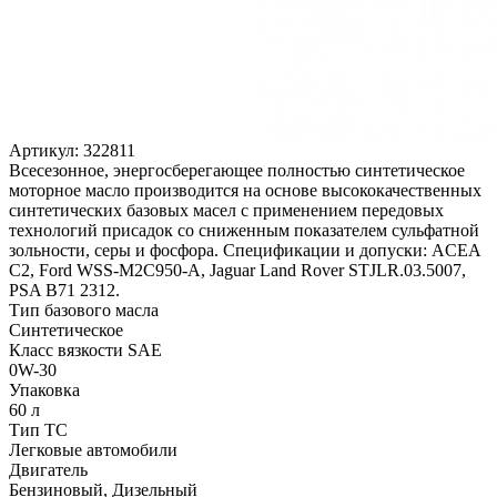
Артикул:
322811
Всесезонное, энергосберегающее полностью синтетическое
моторное масло производится на основе высококачественных
синтетических базовых масел с применением передовых
технологий присадок со сниженным показателем сульфатной
зольности, серы и фосфора. Спецификации и допуски: ACEA
C2, Ford WSS-M2C950-A, Jaguar Land Rover STJLR.03.5007,
PSA B71 2312.
Тип базового масла
Синтетическое
Класс вязкости SAE
0W-30
Упаковка
60 л
Тип ТС
Легковые автомобили
Двигатель
Бензиновый, Дизельный