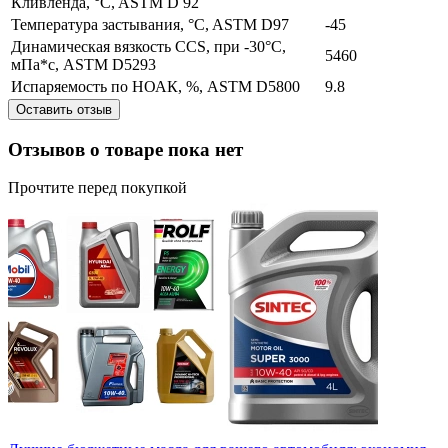
Кливленда, °C, ASTM D 92
Температура застывания, °C, ASTM D97
-45
Динамическая вязкость ССS, при -30°С,
5460
мПа*с, ASTM D5293
Испаряемость по НОАК, %, ASTM D5800
9.8
Оставить отзыв
Отзывов о товаре пока нет
Прочтите перед покупкой