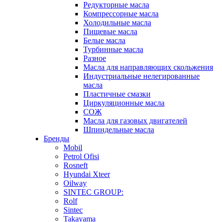
Редукторные масла
Компрессорные масла
Холодильные масла
Пищевые масла
Белые масла
Турбинные масла
Разное
Масла для направляющих скольжения
Индустриальные нелегированные
масла
Пластичные смазки
Циркуляционные масла
СОЖ
Масла для газовых двигателей
Шпиндельные масла
Бренды
Mobil
Petrol Ofisi
Rosneft
Hyundai Xteer
Oilway
SINTEC GROUP:
Rolf
Sintec
Takayama