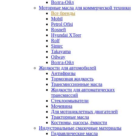
Волга-Ойл
Моторные масла для коммерческой техники
Все бренды
Mobil
Petrol Ofisi
Rosneft
Hyundai XTeer
Rolf
Sintec
Takayama
Oilway
Волга-Ойл
Жидкости для автомобилей
Антифризы
Тормозная жидкость
Трансмиссионные масла
Жидкости для автоматических
трансмиссий
Стеклоомыватели
Мочевина
Для мотоциклетных двигателей
Тракторные масла
Костюмы, насосы, ёмкости
Индустриальные смазочные материалы
Гидравлические масла