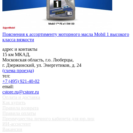
Пояснения к ассортименту моторного масла Mobil 1 высокого
класса вязкости
адрес и контакты
15 км МКАД,
Московская область, г.о. Люберцы,
г. Дзержинский, ул. Энергетиков, д. 24
(схема проезда)
тел:
+7 (495) 921-40-02
email:
cstore.ru@cstore.ru
Оплата и доставка
Как купить
Правила возврата
Правила оплаты
Преимущества личного кабинета для юр.лиц
ИИ-ассистент
Вакансии