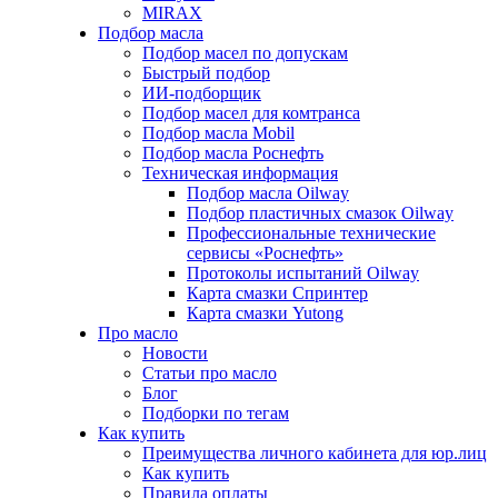
MIRAX
Подбор масла
Подбор масел по допускам
Быстрый подбор
ИИ-подборщик
Подбор масел для комтранса
Подбор масла Mobil
Подбор масла Роснефть
Техническая информация
Подбор масла Oilway
Подбор пластичных смазок Oilway
Профессиональные технические
сервисы «Роснефть»
Протоколы испытаний Oilway
Карта смазки Спринтер
Карта смазки Yutong
Про масло
Новости
Статьи про масло
Блог
Подборки по тегам
Как купить
Преимущества личного кабинета для юр.лиц
Как купить
Правила оплаты