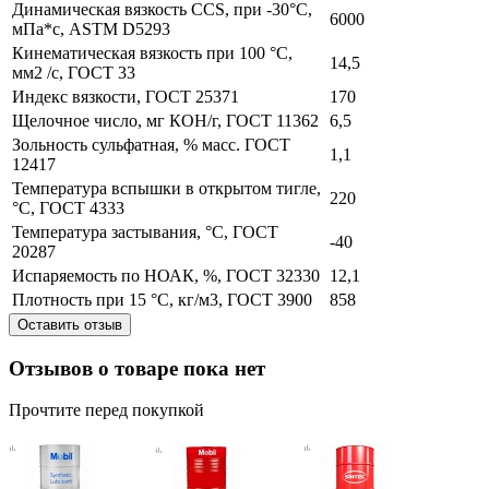
Динамическая вязкость ССS, при -30°С,
6000
мПа*с, ASTM D5293
Кинематическая вязкость при 100 °С,
14,5
мм2 /с, ГОСТ 33
Индекс вязкости, ГОСТ 25371
170
Щелочное число, мг КОН/г, ГОСТ 11362
6,5
Зольность сульфатная, % масс. ГОСТ
1,1
12417
Температура вспышки в открытом тигле,
220
°С, ГОСТ 4333
Температура застывания, °С, ГОСТ
-40
20287
Испаряемость по НОАК, %, ГОСТ 32330
12,1
Плотность при 15 °С, кг/м3, ГОСТ 3900
858
Оставить отзыв
Отзывов о товаре пока нет
Прочтите перед покупкой