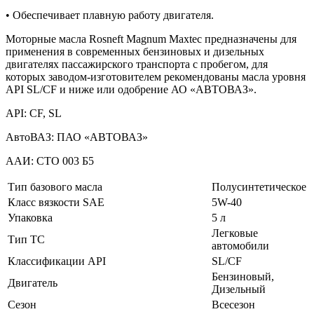
• Обеспечивает плавную работу двигателя.
Моторные масла Rosneft Magnum Maxtec предназначены для
применения в современных бензиновых и дизельных
двигателях пассажирского транспорта с пробегом, для
которых заводом-изготовителем рекомендованы масла уровня
API SL/CF и ниже или одобрение АО «АВТОВАЗ».
API: CF, SL
АвтоВАЗ: ПАО «АВТОВАЗ»
ААИ: СТО 003 Б5
Тип базового масла
Полусинтетическое
Класс вязкости SAE
5W-40
Упаковка
5 л
Легковые
Тип ТС
автомобили
Классификации API
SL/CF
Бензиновый,
Двигатель
Дизельный
Сезон
Всесезон