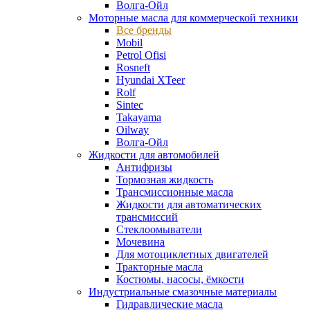
Волга-Ойл
Моторные масла для коммерческой техники
Все бренды
Mobil
Petrol Ofisi
Rosneft
Hyundai XTeer
Rolf
Sintec
Takayama
Oilway
Волга-Ойл
Жидкости для автомобилей
Антифризы
Тормозная жидкость
Трансмиссионные масла
Жидкости для автоматических
трансмиссий
Стеклоомыватели
Мочевина
Для мотоциклетных двигателей
Тракторные масла
Костюмы, насосы, ёмкости
Индустриальные смазочные материалы
Гидравлические масла