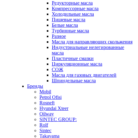
Редукторные масла
Компрессорные масла
Холодильные масла
Пищевые масла
Белые масла
Турбинные масла
Разное
Масла для направляющих скольжения
Индустриальные нелегированные
масла
Пластичные смазки
Циркуляционные масла
СОЖ
Масла для газовых двигателей
Шпиндельные масла
Бренды
Mobil
Petrol Ofisi
Rosneft
Hyundai Xteer
Oilway
SINTEC GROUP:
Rolf
Sintec
Takayama