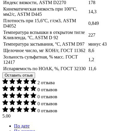
Индекс вязкости, ASTM D2270
178
Кинематическая вязкость при 100°C,
14,3
мм2/с, ASTM D445
Плотность при 15,6°С, г/см3, ASTM
0,849
D4052
Температура вспышки в открытом тигле
227
Кливленда, °C, ASTM D 92
Температура застывания, °C, ASTM D97
минус 43
Щелочное число, мг КОН/г, ГОСТ 11362
8,6
Зольность сульфатная, % масс. ГОСТ
1,2
12417
Испаряемость по НОАК, %, ГОСТ 32330
11,6
Оставить отзыв
2 отзыва
0 отзывов
0 отзывов
0 отзывов
0 отзывов
5.00
По дате