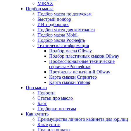
MIRAX
Подбор масла
Подбор масел по допускам
Быстрый подбор
ИИ-подборщик
Подбор масел для комтранса
Подбор масла Mobil
Подбор масла Роснефть
Техническая информация
Подбор масла Oilway
Подбор пластичных смазок Oilway
Профессиональные технические
сервисы «Роснефть»
Протоколы испытаний Oilway
Карта смазки Спринтер
Карта смазки Yutong
Про масло
Новости
Статьи про масло
Блог
Подборки по тегам
Как купить
Преимущества личного кабинета для юр.лиц
Как купить
Правила оплаты