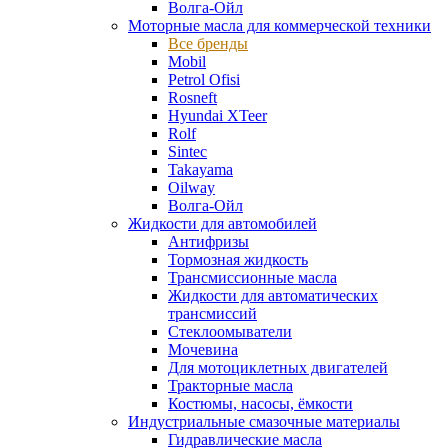
Волга-Ойл
Моторные масла для коммерческой техники
Все бренды
Mobil
Petrol Ofisi
Rosneft
Hyundai XTeer
Rolf
Sintec
Takayama
Oilway
Волга-Ойл
Жидкости для автомобилей
Антифризы
Тормозная жидкость
Трансмиссионные масла
Жидкости для автоматических
трансмиссий
Стеклоомыватели
Мочевина
Для мотоциклетных двигателей
Тракторные масла
Костюмы, насосы, ёмкости
Индустриальные смазочные материалы
Гидравлические масла