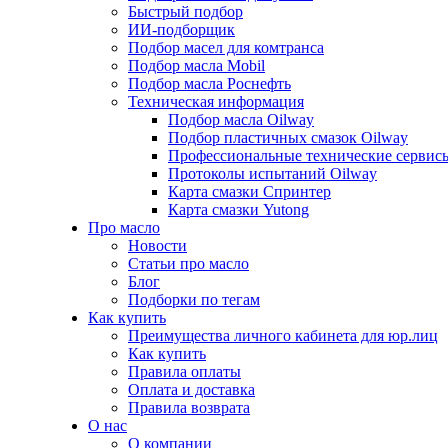
Быстрый подбор
ИИ-подборщик
Подбор масел для комтранса
Подбор масла Mobil
Подбор масла Роснефть
Техническая информация
Подбор масла Oilway
Подбор пластичных смазок Oilway
Профессиональные технические сервис
Протоколы испытаний Oilway
Карта смазки Спринтер
Карта смазки Yutong
Про масло
Новости
Статьи про масло
Блог
Подборки по тегам
Как купить
Преимущества личного кабинета для юр.лиц
Как купить
Правила оплаты
Оплата и доставка
Правила возврата
О нас
О компании