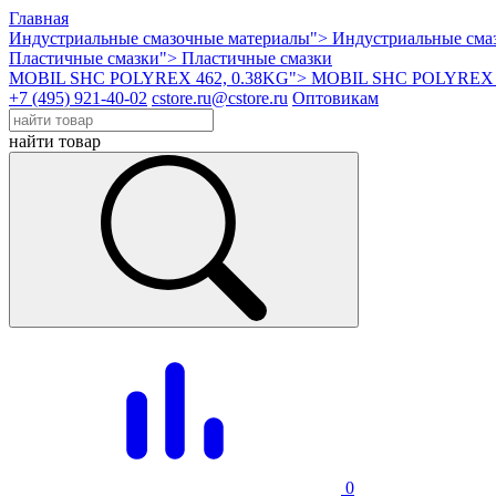
Главная
Индустриальные смазочные материалы">
Индустриальные сма
Пластичные смазки">
Пластичные смазки
MOBIL SHC POLYREX 462, 0.38KG">
MOBIL SHC POLYREX 4
+7 (495) 921-40-02
cstore.ru@cstore.ru
Оптовикам
найти товар
0