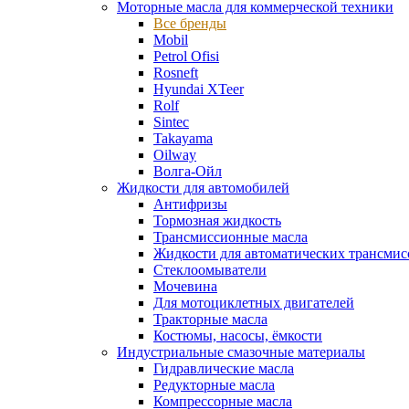
Моторные масла для коммерческой техники
Все бренды
Mobil
Petrol Ofisi
Rosneft
Hyundai XTeer
Rolf
Sintec
Takayama
Oilway
Волга-Ойл
Жидкости для автомобилей
Антифризы
Тормозная жидкость
Трансмиссионные масла
Жидкости для автоматических трансмис
Стеклоомыватели
Мочевина
Для мотоциклетных двигателей
Тракторные масла
Костюмы, насосы, ёмкости
Индустриальные смазочные материалы
Гидравлические масла
Редукторные масла
Компрессорные масла