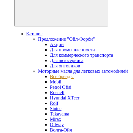
Каталог
Предложение "Ойл-Форби"
Акции
Для промышленности
Для коммерческого транспорта
Для автосервиса
Для оптовиков
Моторные масла для легковых автомобилей
Все бренды
Mobil
Petrol Ofisi
Rosneft
Hyundai XTeer
Rolf
Sintec
Takayama
Mirax
Oilway
Волга-Ойл