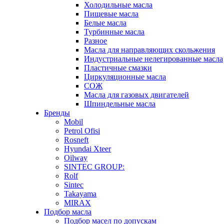
Холодильные масла
Пищевые масла
Белые масла
Турбинные масла
Разное
Масла для направляющих скольжения
Индустриальные нелегированные масла
Пластичные смазки
Циркуляционные масла
СОЖ
Масла для газовых двигателей
Шпиндельные масла
Бренды
Mobil
Petrol Ofisi
Rosneft
Hyundai Xteer
Oilway
SINTEC GROUP:
Rolf
Sintec
Takayama
MIRAX
Подбор масла
Подбор масел по допускам