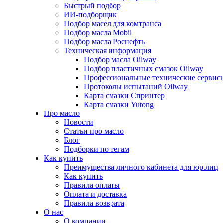
Быстрый подбор
ИИ-подборщик
Подбор масел для комтранса
Подбор масла Mobil
Подбор масла Роснефть
Техническая информация
Подбор масла Oilway
Подбор пластичных смазок Oilway
Профессиональные технические сервис
Протоколы испытаний Oilway
Карта смазки Спринтер
Карта смазки Yutong
Про масло
Новости
Статьи про масло
Блог
Подборки по тегам
Как купить
Преимущества личного кабинета для юр.лиц
Как купить
Правила оплаты
Оплата и доставка
Правила возврата
О нас
О компании