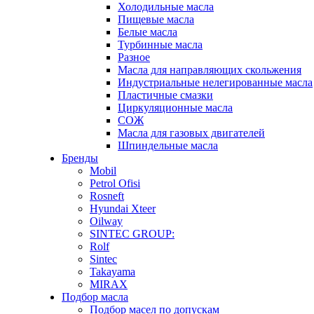
Холодильные масла
Пищевые масла
Белые масла
Турбинные масла
Разное
Масла для направляющих скольжения
Индустриальные нелегированные масла
Пластичные смазки
Циркуляционные масла
СОЖ
Масла для газовых двигателей
Шпиндельные масла
Бренды
Mobil
Petrol Ofisi
Rosneft
Hyundai Xteer
Oilway
SINTEC GROUP:
Rolf
Sintec
Takayama
MIRAX
Подбор масла
Подбор масел по допускам