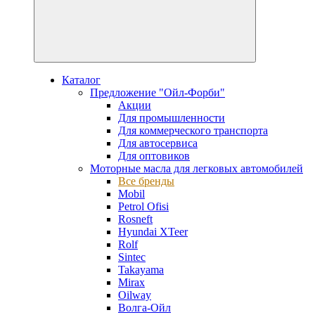
Каталог
Предложение "Ойл-Форби"
Акции
Для промышленности
Для коммерческого транспорта
Для автосервиса
Для оптовиков
Моторные масла для легковых автомобилей
Все бренды
Mobil
Petrol Ofisi
Rosneft
Hyundai XTeer
Rolf
Sintec
Takayama
Mirax
Oilway
Волга-Ойл