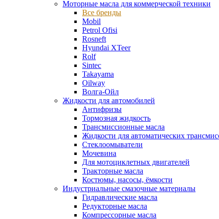
Моторные масла для коммерческой техники
Все бренды
Mobil
Petrol Ofisi
Rosneft
Hyundai XTeer
Rolf
Sintec
Takayama
Oilway
Волга-Ойл
Жидкости для автомобилей
Антифризы
Тормозная жидкость
Трансмиссионные масла
Жидкости для автоматических трансмис
Стеклоомыватели
Мочевина
Для мотоциклетных двигателей
Тракторные масла
Костюмы, насосы, ёмкости
Индустриальные смазочные материалы
Гидравлические масла
Редукторные масла
Компрессорные масла