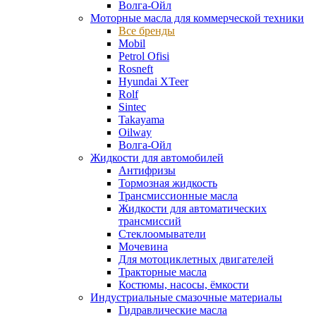
Волга-Ойл
Моторные масла для коммерческой техники
Все бренды
Mobil
Petrol Ofisi
Rosneft
Hyundai XTeer
Rolf
Sintec
Takayama
Oilway
Волга-Ойл
Жидкости для автомобилей
Антифризы
Тормозная жидкость
Трансмиссионные масла
Жидкости для автоматических
трансмиссий
Стеклоомыватели
Мочевина
Для мотоциклетных двигателей
Тракторные масла
Костюмы, насосы, ёмкости
Индустриальные смазочные материалы
Гидравлические масла