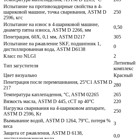
Испытание на противозадирные свойства в 4-
шариковой машине, точка сваривания, ASTM D
250
2596, кгс
Испытание на износ в 4-шариковой машине,
0,50
диаметр пятна износа, ASTM D 2266, мм
Пенетрация, 60Х, 0,1 мм, ASTM D217
305
Испытание на ржавление SKF, подшипник 1,
0
дистиллированная вода, ASTM D6138
Класс по NLGI
2
Литиевый
Тип загустителя
комплекс
Цвет визуально
Красный
Пенетрация после перемешивания, 25°C1 ASTM D
280
217
Температура каплепадения, °C, ASTM 02265
265
Вязкость масла, ASTM D 445, cCT np 40°C
220
Нагрузка сваривания на 4-шариковом аппарате,
250
ASTM D 2596, Kr
Вымывание водой, ASTM D 1264, 79°C, потеря %
3
веса
Защита от ржавления, ASTM D 6138,
0,0
дистиллированная вода