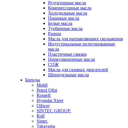
Редукторные масла
Компрессорные масла
Холодильные масла
Пищевые масла
Белые масла
Турбинные масла
Разное
Масла для направляющих скольжения
Индустриальные нелегированные
масла
Пластичные смазки
Циркуляционные масла
СОЖ
Масла для газовых двигателей
Шпиндельные масла
Бренды
Mobil
Petrol Ofisi
Rosneft
Hyundai Xteer
Oilway
SINTEC GROUP:
Rolf
Sintec
Takayama