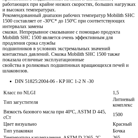
работающих при крайне низких скоростях, больших нагрузках
и высоких температурах.
Рекомендованный диапазон рабочих температур Mobilith SHC
1500 составляет от -30ºC* до 150ºC при соответствующих
интервалах замены
смазки. Непрерывное смазывание с помощью продукта
Mobilith SHC 1500 является очень эффективным для
продления срока службы
подшипников в условиях экстремальных значений
контактных давлений. Смазка Mobilith SHC 1500 также
показала отличные эксплуатационные
свойства в роликовых подшипниках вращающихся печей и
шлаковозов.
DIN 51825:2004-06 - KP HC 1-2 N -30
Класс по NLGI
1,5
Литиевый
Тип загустителя
комплекс
Вязкость базового масла при 40ºC, ASTM D 445,
1500
сСт
Цвет визуально
Красный
Тип упаковки
Бочка
Температура каплепадения, ASTM D 2265, °С
265