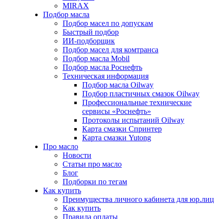
MIRAX
Подбор масла
Подбор масел по допускам
Быстрый подбор
ИИ-подборщик
Подбор масел для комтранса
Подбор масла Mobil
Подбор масла Роснефть
Техническая информация
Подбор масла Oilway
Подбор пластичных смазок Oilway
Профессиональные технические
сервисы «Роснефть»
Протоколы испытаний Oilway
Карта смазки Спринтер
Карта смазки Yutong
Про масло
Новости
Статьи про масло
Блог
Подборки по тегам
Как купить
Преимущества личного кабинета для юр.лиц
Как купить
Правила оплаты