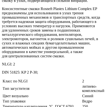
смазку в узлах, подвергающихся сильной вибрации.
Консистентные смазки Rosneft Plastex Lithium Complex EP
предназначены для использования в узлах трения
промышленных механизмов и транспортных средств, когда
требуется надежная защита оборудования, работающего в
условиях высоких температур и нагрузок. Применяются
для удлиненных сроков замены в подшипниках
металлургического оборудования, вентиляторов,
электромоторов, вагонеток и роликов сушильных печей, в
сухих и влажных секциях бумагоделательных машин,
автоматических мойках и другом промышленном
оборудовании в качестве универсальной, а также
для централизованных систем смазки.
NLGI: 2
DIN 51825: KP 2 P-30;
Класс по NLGI
2
литиево-
Тип загустителя
комплексный
Цвет визуально
Синий
Тип упаковки
Ведро
Температура каплепадения, °С, ГОСТ 6793
250