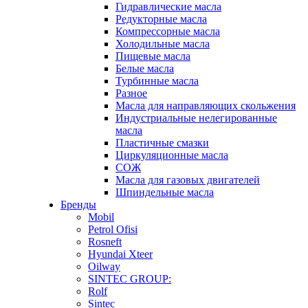
Гидравлические масла
Редукторные масла
Компрессорные масла
Холодильные масла
Пищевые масла
Белые масла
Турбинные масла
Разное
Масла для направляющих скольжения
Индустриальные нелегированные
масла
Пластичные смазки
Циркуляционные масла
СОЖ
Масла для газовых двигателей
Шпиндельные масла
Бренды
Mobil
Petrol Ofisi
Rosneft
Hyundai Xteer
Oilway
SINTEC GROUP:
Rolf
Sintec