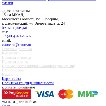
смазки
адрес и контакты
15 км МКАД,
Московская область, г.о. Люберцы,
г. Дзержинский, ул. Энергетиков, д. 24
(схема проезда)
тел:
+7 (495) 921-40-02
email:
cstore.ru@cstore.ru
Оплата и доставка
Как купить
Правила возврата
Правила оплаты
Преимущества личного кабинета для юр.лиц
ИИ-ассистент
Вакансии
Карта сайта
Политика конфиденциальности
к оплате принимаем
мы на маркетплейсах
Ozon