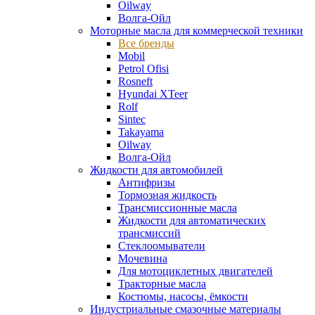
Oilway
Волга-Ойл
Моторные масла для коммерческой техники
Все бренды
Mobil
Petrol Ofisi
Rosneft
Hyundai XTeer
Rolf
Sintec
Takayama
Oilway
Волга-Ойл
Жидкости для автомобилей
Антифризы
Тормозная жидкость
Трансмиссионные масла
Жидкости для автоматических
трансмиссий
Стеклоомыватели
Мочевина
Для мотоциклетных двигателей
Тракторные масла
Костюмы, насосы, ёмкости
Индустриальные смазочные материалы