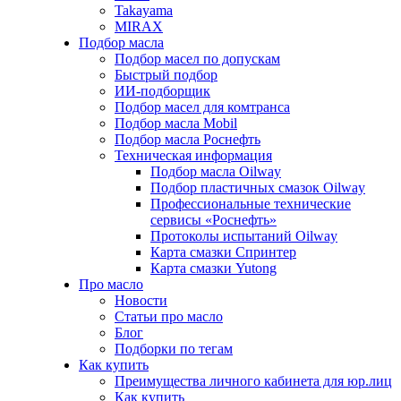
Takayama
MIRAX
Подбор масла
Подбор масел по допускам
Быстрый подбор
ИИ-подборщик
Подбор масел для комтранса
Подбор масла Mobil
Подбор масла Роснефть
Техническая информация
Подбор масла Oilway
Подбор пластичных смазок Oilway
Профессиональные технические
сервисы «Роснефть»
Протоколы испытаний Oilway
Карта смазки Спринтер
Карта смазки Yutong
Про масло
Новости
Статьи про масло
Блог
Подборки по тегам
Как купить
Преимущества личного кабинета для юр.лиц
Как купить