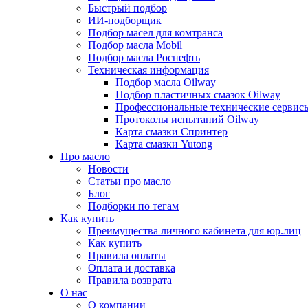
Быстрый подбор
ИИ-подборщик
Подбор масел для комтранса
Подбор масла Mobil
Подбор масла Роснефть
Техническая информация
Подбор масла Oilway
Подбор пластичных смазок Oilway
Профессиональные технические сервис
Протоколы испытаний Oilway
Карта смазки Спринтер
Карта смазки Yutong
Про масло
Новости
Статьи про масло
Блог
Подборки по тегам
Как купить
Преимущества личного кабинета для юр.лиц
Как купить
Правила оплаты
Оплата и доставка
Правила возврата
О нас
О компании