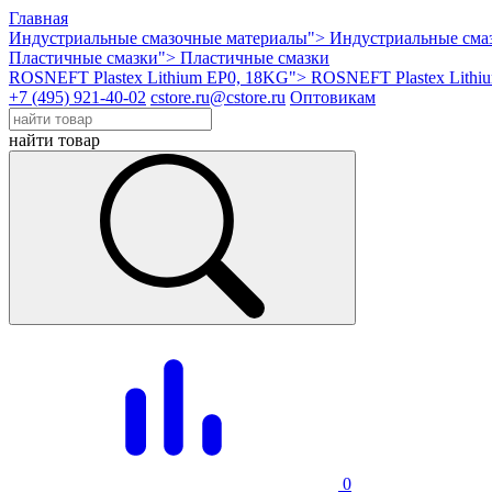
Главная
Индустриальные смазочные материалы">
Индустриальные сма
Пластичные смазки">
Пластичные смазки
ROSNEFT Plastex Lithium EP0, 18KG">
ROSNEFT Plastex Lithi
+7 (495) 921-40-02
cstore.ru@cstore.ru
Оптовикам
найти товар
0