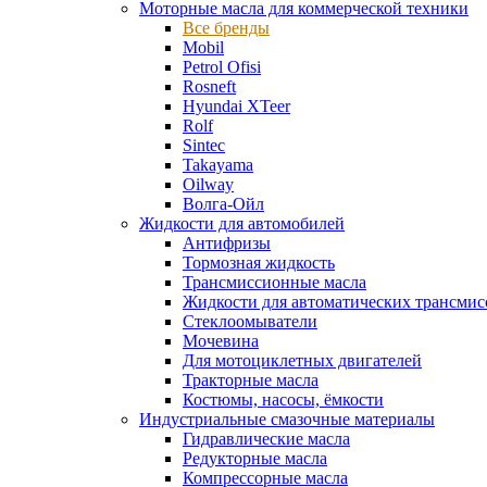
Моторные масла для коммерческой техники
Все бренды
Mobil
Petrol Ofisi
Rosneft
Hyundai XTeer
Rolf
Sintec
Takayama
Oilway
Волга-Ойл
Жидкости для автомобилей
Антифризы
Тормозная жидкость
Трансмиссионные масла
Жидкости для автоматических трансмис
Стеклоомыватели
Мочевина
Для мотоциклетных двигателей
Тракторные масла
Костюмы, насосы, ёмкости
Индустриальные смазочные материалы
Гидравлические масла
Редукторные масла
Компрессорные масла