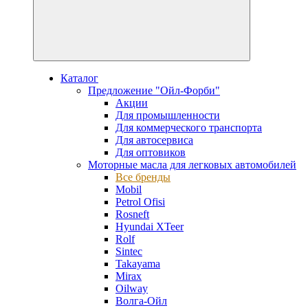
Каталог
Предложение "Ойл-Форби"
Акции
Для промышленности
Для коммерческого транспорта
Для автосервиса
Для оптовиков
Моторные масла для легковых автомобилей
Все бренды
Mobil
Petrol Ofisi
Rosneft
Hyundai XTeer
Rolf
Sintec
Takayama
Mirax
Oilway
Волга-Ойл