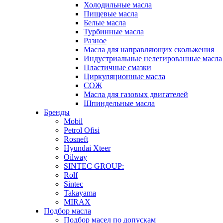
Холодильные масла
Пищевые масла
Белые масла
Турбинные масла
Разное
Масла для направляющих скольжения
Индустриальные нелегированные масла
Пластичные смазки
Циркуляционные масла
СОЖ
Масла для газовых двигателей
Шпиндельные масла
Бренды
Mobil
Petrol Ofisi
Rosneft
Hyundai Xteer
Oilway
SINTEC GROUP:
Rolf
Sintec
Takayama
MIRAX
Подбор масла
Подбор масел по допускам