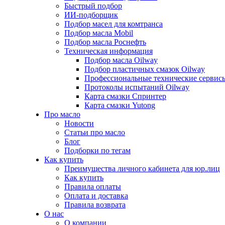
Быстрый подбор
ИИ-подборщик
Подбор масел для комтранса
Подбор масла Mobil
Подбор масла Роснефть
Техническая информация
Подбор масла Oilway
Подбор пластичных смазок Oilway
Профессиональные технические сервис
Протоколы испытаний Oilway
Карта смазки Спринтер
Карта смазки Yutong
Про масло
Новости
Статьи про масло
Блог
Подборки по тегам
Как купить
Преимущества личного кабинета для юр.лиц
Как купить
Правила оплаты
Оплата и доставка
Правила возврата
О нас
О компании