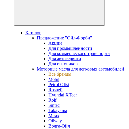
Каталог
Предложение "Ойл-Форби"
Акции
Для промышленности
Для коммерческого транспорта
Для автосервиса
Для оптовиков
Моторные масла для легковых автомобилей
Все бренды
Mobil
Petrol Ofisi
Rosneft
Hyundai XTeer
Rolf
Sintec
Takayama
Mirax
Oilway
Волга-Ойл