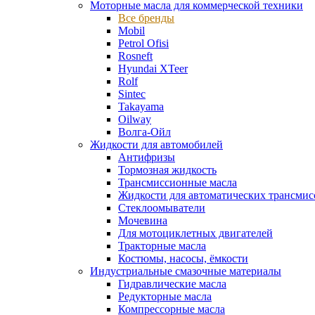
Моторные масла для коммерческой техники
Все бренды
Mobil
Petrol Ofisi
Rosneft
Hyundai XTeer
Rolf
Sintec
Takayama
Oilway
Волга-Ойл
Жидкости для автомобилей
Антифризы
Тормозная жидкость
Трансмиссионные масла
Жидкости для автоматических трансмис
Стеклоомыватели
Мочевина
Для мотоциклетных двигателей
Тракторные масла
Костюмы, насосы, ёмкости
Индустриальные смазочные материалы
Гидравлические масла
Редукторные масла
Компрессорные масла