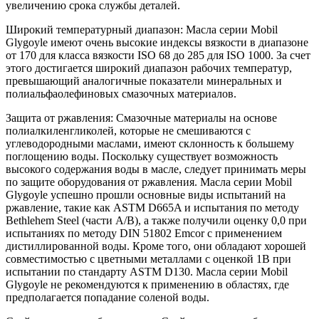
увеличению срока службы деталей.
Широкий температурный диапазон: Масла серии Mobil
Glygoyle имеют очень высокие индексы вязкости в диапазоне
от 170 для класса вязкости ISO 68 до 285 для ISO 1000. За счет
этого достигается широкий диапазон рабочих температур,
превышающий аналогичные показатели минеральных и
полиальфаолефиновых смазочных материалов.
Защита от ржавления: Смазочные материалы на основе
полиалкиленгликолей, которые не смешиваются с
углеводородными маслами, имеют склонность к большему
поглощению воды. Поскольку существует возможность
высокого содержания воды в масле, следует принимать меры
по защите оборудования от ржавления. Масла серии Mobil
Glygoyle успешно прошли основные виды испытаний на
ржавление, такие как ASTM D665A и испытания по методу
Bethlehem Steel (части A/B), а также получили оценку 0,0 при
испытаниях по методу DIN 51802 Emcor с применением
дистиллированной воды. Кроме того, они обладают хорошей
совместимостью с цветными металлами с оценкой 1B при
испытании по стандарту ASTM D130. Масла серии Mobil
Glygoyle не рекомендуются к применению в областях, где
предполагается попадание соленой воды.