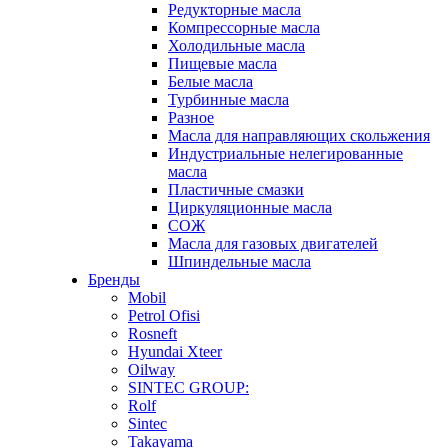
Редукторные масла
Компрессорные масла
Холодильные масла
Пищевые масла
Белые масла
Турбинные масла
Разное
Масла для направляющих скольжения
Индустриальные нелегированные
масла
Пластичные смазки
Циркуляционные масла
СОЖ
Масла для газовых двигателей
Шпиндельные масла
Бренды
Mobil
Petrol Ofisi
Rosneft
Hyundai Xteer
Oilway
SINTEC GROUP:
Rolf
Sintec
Takayama