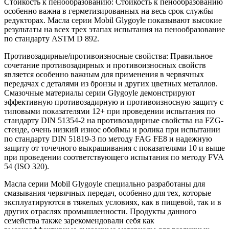
Стойкость к пенообразованию: Стойкость к пенообразованию
особенно важна в герметизированных на весь срок службы
редукторах. Масла серии Mobil Glygoyle показывают высокие
результаты на всех трех этапах испытания на пенообразование
по стандарту ASTM D 892.
Противозадирные/противоизносные свойства: Правильное
сочетание противозадирных и противоизносных свойств
является особенно важным для применения в червячных
передачах с деталями из бронзы и других цветных металлов.
Смазочные материалы серии Glygoyle демонстрируют
эффективную противозадирную и противоизносную защиту с
типовыми показателями 12+ при проведении испытания по
стандарту DIN 51354-2 на противозадирные свойства на FZG-
стенде, очень низкий износ обоймы и ролика при испытании
по стандарту DIN 51819-3 по методу FAG FE8 и надежную
защиту от точечного выкрашивания с показателями 10 и выше
при проведении соответствующего испытания по методу FVA
54 (ISO 320).
Масла серии Mobil Glygoyle специально разработаны для
смазывания червячных передач, особенно для тех, которые
эксплуатируются в тяжелых условиях, как в пищевой, так и в
других отраслях промышленности. Продукты данного
семейства также зарекомендовали себя как