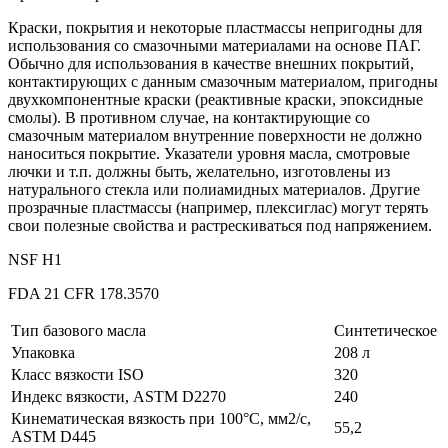
Краски, покрытия и некоторые пластмассы непригодны для
использования со смазочными материалами на основе ПАГ.
Обычно для использования в качестве внешних покрытий,
контактирующих с данным смазочным материалом, пригодны
двухкомпонентные краски (реактивные краски, эпоксидные
смолы). В противном случае, на контактирующие со
смазочным материалом внутренние поверхности не должно
наноситься покрытие. Указатели уровня масла, смотровые
лючки и т.п. должны быть, желательно, изготовлены из
натурального стекла или полиамидных материалов. Другие
прозрачные пластмассы (например, плексиглас) могут терять
свои полезные свойства и растрескиваться под напряжением.
NSF H1
FDA 21 CFR 178.3570
Тип базового масла
Синтетическое
Упаковка
208 л
Класс вязкости ISO
320
Индекс вязкости, ASTM D2270
240
Кинематическая вязкость при 100°C, мм2/с,
55,2
ASTM D445