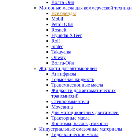
Волга-Ойл
Моторные масла для коммерческой техники
Все бренды
Mobil
Petrol Ofisi
Rosneft
Hyundai XTeer
Rolf
Sintec
Takayama
Oilway
Волга-Ойл
Жидкости для автомобилей
Антифризы
Тормозная жидкость
Трансмиссионные масла
Жидкости для автоматических
трансмиссий
Стеклоомыватели
Мочевина
Для мотоциклетных двигателей
Тракторные масла
Костюмы, насосы, ёмкости
Индустриальные смазочные материалы
Гидравлические масла