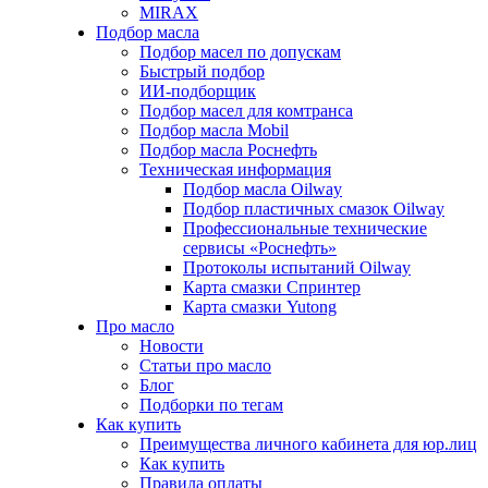
MIRAX
Подбор масла
Подбор масел по допускам
Быстрый подбор
ИИ-подборщик
Подбор масел для комтранса
Подбор масла Mobil
Подбор масла Роснефть
Техническая информация
Подбор масла Oilway
Подбор пластичных смазок Oilway
Профессиональные технические
сервисы «Роснефть»
Протоколы испытаний Oilway
Карта смазки Спринтер
Карта смазки Yutong
Про масло
Новости
Статьи про масло
Блог
Подборки по тегам
Как купить
Преимущества личного кабинета для юр.лиц
Как купить
Правила оплаты