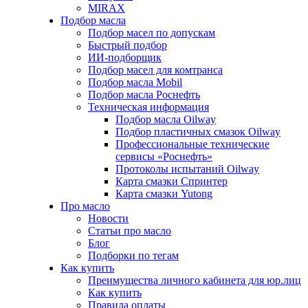
MIRAX
Подбор масла
Подбор масел по допускам
Быстрый подбор
ИИ-подборщик
Подбор масел для комтранса
Подбор масла Mobil
Подбор масла Роснефть
Техническая информация
Подбор масла Oilway
Подбор пластичных смазок Oilway
Профессиональные технические
сервисы «Роснефть»
Протоколы испытаний Oilway
Карта смазки Спринтер
Карта смазки Yutong
Про масло
Новости
Статьи про масло
Блог
Подборки по тегам
Как купить
Преимущества личного кабинета для юр.лиц
Как купить
Правила оплаты