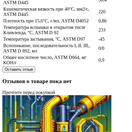
ASTM D445
Кинематическая вязкость при 40°C, мм2/с,
220
ASTM D445
Плотность при 15,6°C, г/мл, ASTM D4052
0,86
Температура вспышки в открытом тигле
233
Кливленда, °C, ASTM D 92
Температура застывания, °C, ASTM D97
-45
Вспенивание, последовательность I, II, III,,
0/0
ASTM D 892, мл
Общее кислотное число, ASTM D664, мг
0,9
КОН/г
Оставить отзыв
Отзывов о товаре пока нет
Прочтите перед покупкой