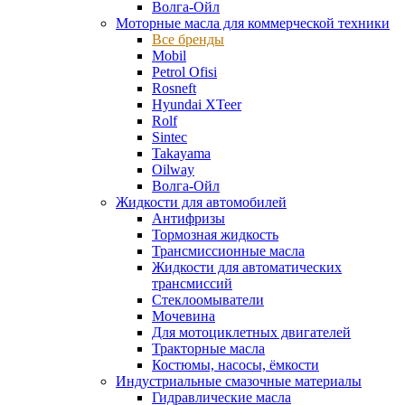
Волга-Ойл
Моторные масла для коммерческой техники
Все бренды
Mobil
Petrol Ofisi
Rosneft
Hyundai XTeer
Rolf
Sintec
Takayama
Oilway
Волга-Ойл
Жидкости для автомобилей
Антифризы
Тормозная жидкость
Трансмиссионные масла
Жидкости для автоматических
трансмиссий
Стеклоомыватели
Мочевина
Для мотоциклетных двигателей
Тракторные масла
Костюмы, насосы, ёмкости
Индустриальные смазочные материалы
Гидравлические масла