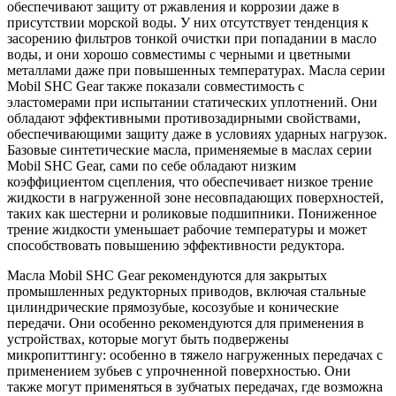
обеспечивают защиту от ржавления и коррозии даже в
присутствии морской воды. У них отсутствует тенденция к
засорению фильтров тонкой очистки при попадании в масло
воды, и они хорошо совместимы с черными и цветными
металлами даже при повышенных температурах. Масла серии
Mobil SHC Gear также показали совместимость с
эластомерами при испытании статических уплотнений. Они
обладают эффективными противозадирными свойствами,
обеспечивающими защиту даже в условиях ударных нагрузок.
Базовые синтетические масла, применяемые в маслах серии
Mobil SHC Gear, сами по себе обладают низким
коэффициентом сцепления, что обеспечивает низкое трение
жидкости в нагруженной зоне несовпадающих поверхностей,
таких как шестерни и роликовые подшипники. Пониженное
трение жидкости уменьшает рабочие температуры и может
способствовать повышению эффективности редуктора.
Масла Mobil SHC Gear рекомендуются для закрытых
промышленных редукторных приводов, включая стальные
цилиндрические прямозубые, косозубые и конические
передачи. Они особенно рекомендуются для применения в
устройствах, которые могут быть подвержены
микропиттингу: особенно в тяжело нагруженных передачах с
применением зубьев с упрочненной поверхностью. Они
также могут применяться в зубчатых передачах, где возможна