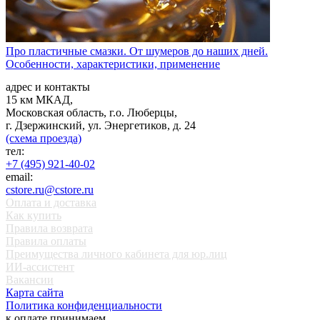
Про пластичные смазки. От шумеров до наших дней.
Особенности, характеристики, применение
адрес и контакты
15 км МКАД,
Московская область, г.о. Люберцы,
г. Дзержинский, ул. Энергетиков, д. 24
(схема проезда)
тел:
+7 (495) 921-40-02
email:
cstore.ru@cstore.ru
Оплата и доставка
Как купить
Правила возврата
Правила оплаты
Преимущества личного кабинета для юр.лиц
ИИ-ассистент
Вакансии
Карта сайта
Политика конфиденциальности
к оплате принимаем