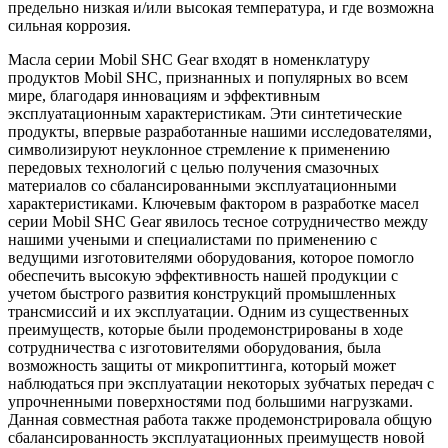
предельно низкая и/или высокая температура, и где возможна
сильная коррозия.
Масла серии Mobil SHC Gear входят в номенклатуру
продуктов Mobil SHC, признанных и популярных во всем
мире, благодаря инновациям и эффективным
эксплуатационным характеристикам. Эти синтетические
продукты, впервые разработанные нашими исследователями,
символизируют неуклонное стремление к применению
передовых технологий с целью получения смазочных
материалов со сбалансированными эксплуатационными
характеристиками. Ключевым фактором в разработке масел
серии Mobil SHC Gear явилось тесное сотрудничество между
нашими учеными и специалистами по применению с
ведущими изготовителями оборудования, которое помогло
обеспечить высокую эффективность нашей продукции с
учетом быстрого развития конструкций промышленных
трансмиссий и их эксплуатации. Одним из существенных
преимуществ, которые были продемонстрированы в ходе
сотрудничества с изготовителями оборудования, была
возможность защиты от микропиттинга, который может
наблюдаться при эксплуатации некоторых зубчатых передач с
упрочненными поверхностями под большими нагрузками.
Данная совместная работа также продемонстрировала общую
сбалансированность эксплуатационных преимуществ новой