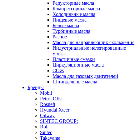
Редукторные масла
Компрессорные масла
Холодильные масла
Пищевые масла
Белые масла
Турбинные масла
Разное
Масла для направляющих скольжения
Индустриальные нелегированные
масла
Пластичные смазки
Циркуляционные масла
СОЖ
Масла для газовых двигателей
Шпиндельные масла
Бренды
Mobil
Petrol Ofisi
Rosneft
Hyundai Xteer
Oilway
SINTEC GROUP:
Rolf
Sintec
Takayama