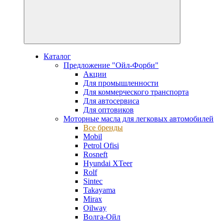
Каталог
Предложение "Ойл-Форби"
Акции
Для промышленности
Для коммерческого транспорта
Для автосервиса
Для оптовиков
Моторные масла для легковых автомобилей
Все бренды
Mobil
Petrol Ofisi
Rosneft
Hyundai XTeer
Rolf
Sintec
Takayama
Mirax
Oilway
Волга-Ойл