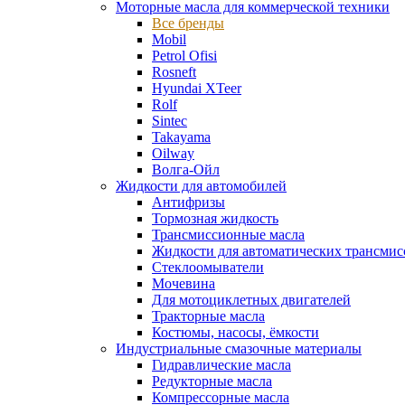
Моторные масла для коммерческой техники
Все бренды
Mobil
Petrol Ofisi
Rosneft
Hyundai XTeer
Rolf
Sintec
Takayama
Oilway
Волга-Ойл
Жидкости для автомобилей
Антифризы
Тормозная жидкость
Трансмиссионные масла
Жидкости для автоматических трансмис
Стеклоомыватели
Мочевина
Для мотоциклетных двигателей
Тракторные масла
Костюмы, насосы, ёмкости
Индустриальные смазочные материалы
Гидравлические масла
Редукторные масла
Компрессорные масла