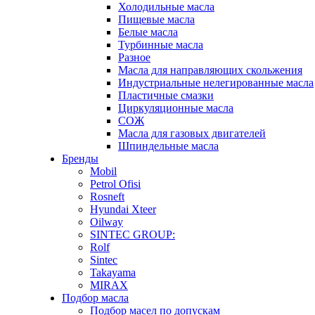
Холодильные масла
Пищевые масла
Белые масла
Турбинные масла
Разное
Масла для направляющих скольжения
Индустриальные нелегированные масла
Пластичные смазки
Циркуляционные масла
СОЖ
Масла для газовых двигателей
Шпиндельные масла
Бренды
Mobil
Petrol Ofisi
Rosneft
Hyundai Xteer
Oilway
SINTEC GROUP:
Rolf
Sintec
Takayama
MIRAX
Подбор масла
Подбор масел по допускам