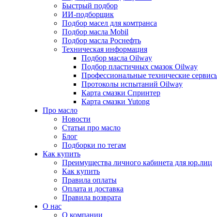
Быстрый подбор
ИИ-подборщик
Подбор масел для комтранса
Подбор масла Mobil
Подбор масла Роснефть
Техническая информация
Подбор масла Oilway
Подбор пластичных смазок Oilway
Профессиональные технические сервис
Протоколы испытаний Oilway
Карта смазки Спринтер
Карта смазки Yutong
Про масло
Новости
Статьи про масло
Блог
Подборки по тегам
Как купить
Преимущества личного кабинета для юр.лиц
Как купить
Правила оплаты
Оплата и доставка
Правила возврата
О нас
О компании