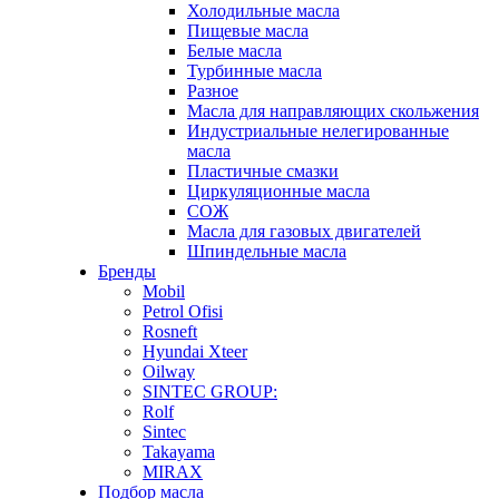
Холодильные масла
Пищевые масла
Белые масла
Турбинные масла
Разное
Масла для направляющих скольжения
Индустриальные нелегированные
масла
Пластичные смазки
Циркуляционные масла
СОЖ
Масла для газовых двигателей
Шпиндельные масла
Бренды
Mobil
Petrol Ofisi
Rosneft
Hyundai Xteer
Oilway
SINTEC GROUP:
Rolf
Sintec
Takayama
MIRAX
Подбор масла