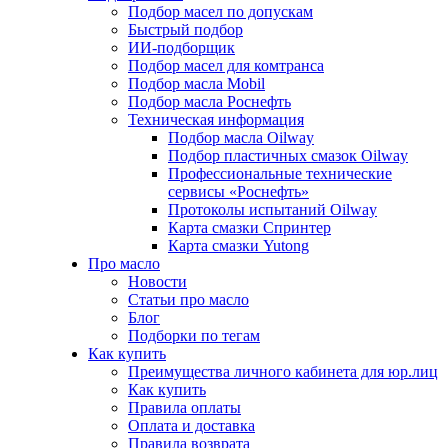
Подбор масел по допускам
Быстрый подбор
ИИ-подборщик
Подбор масел для комтранса
Подбор масла Mobil
Подбор масла Роснефть
Техническая информация
Подбор масла Oilway
Подбор пластичных смазок Oilway
Профессиональные технические
сервисы «Роснефть»
Протоколы испытаний Oilway
Карта смазки Спринтер
Карта смазки Yutong
Про масло
Новости
Статьи про масло
Блог
Подборки по тегам
Как купить
Преимущества личного кабинета для юр.лиц
Как купить
Правила оплаты
Оплата и доставка
Правила возврата