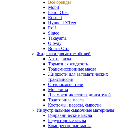
Все бренды
Mobil
Petrol Ofisi
Rosneft
Hyundai XTeer
Rolf
Sintec
Takayama
Oilway
Волга-Ойл
Жидкости для автомобилей
Антифризы
Тормозная жидкость
Трансмиссионные масла
Жидкости для автоматических
трансмиссий
Стеклоомыватели
Мочевина
Для мотоциклетных двигателей
Тракторные масла
Костюмы, насосы, ёмкости
Индустриальные смазочные материалы
Гидравлические масла
Редукторные масла
Компрессорные масла