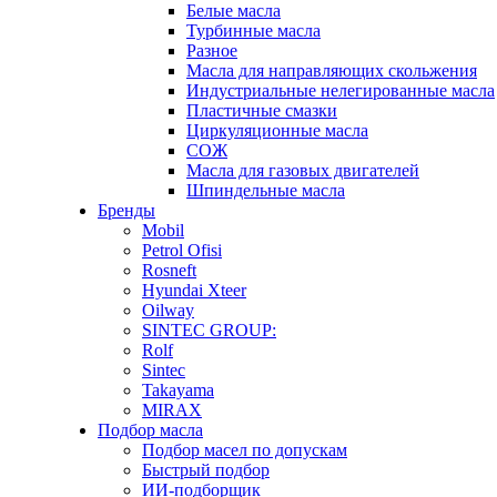
Белые масла
Турбинные масла
Разное
Масла для направляющих скольжения
Индустриальные нелегированные масла
Пластичные смазки
Циркуляционные масла
СОЖ
Масла для газовых двигателей
Шпиндельные масла
Бренды
Mobil
Petrol Ofisi
Rosneft
Hyundai Xteer
Oilway
SINTEC GROUP:
Rolf
Sintec
Takayama
MIRAX
Подбор масла
Подбор масел по допускам
Быстрый подбор
ИИ-подборщик