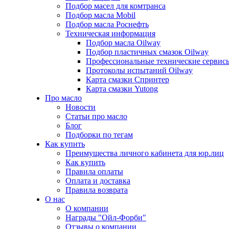
Подбор масел для комтранса
Подбор масла Mobil
Подбор масла Роснефть
Техническая информация
Подбор масла Oilway
Подбор пластичных смазок Oilway
Профессиональные технические сервис
Протоколы испытаний Oilway
Карта смазки Спринтер
Карта смазки Yutong
Про масло
Новости
Статьи про масло
Блог
Подборки по тегам
Как купить
Преимущества личного кабинета для юр.лиц
Как купить
Правила оплаты
Оплата и доставка
Правила возврата
О нас
О компании
Награды "Ойл-Форби"
Отзывы о компании