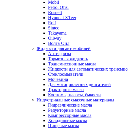
Mobil
Petrol Ofisi
Rosneft
Hyundai XTeer
Rolf
Sintec
Takayama
Oilway
Волга-Ойл
Жидкости для автомобилей
Антифризы
Тормозная жидкость
Трансмиссионные масла
Жидкости для автоматических трансмис
Стеклоомыватели
Мочевина
Для мотоциклетных двигателей
Тракторные масла
Костюмы, насосы, ёмкости
Индустриальные смазочные материалы
Гидравлические масла
Редукторные масла
Компрессорные масла
Холодильные масла
Пищевые масла