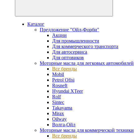
Каталог
Предложение "Ойл-Форби"
Акции
Для промышленности
Для коммерческого транспорта
Для автосервиса
Для оптовиков
Моторные масла для легковых автомобилей
Все бренды
Mobil
Petrol Ofisi
Rosneft
Hyundai XTeer
Rolf
Sintec
Takayama
Mirax
Oilway
Волга-Ойл
Моторные масла для коммерческой техники
Все бренды