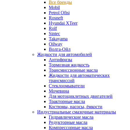
Все бренды
Mobil
Petrol Ofisi
Rosneft
Hyundai XTeer
Rolf
Sintec
Takayama
Oilway
Волга-Ойл
Жидкости для автомобилей
Антифризы
Тормозная жидкость
Трансмиссионные масла
Жидкости для автоматических
трансмиссий
Стеклоомыватели
Мочевина
Для мотоциклетных двигателей
Тракторные масла
Костюмы, насосы, ёмкости
Индустриальные смазочные материалы
Гидравлические масла
Редукторные масла
Компрессорные масла