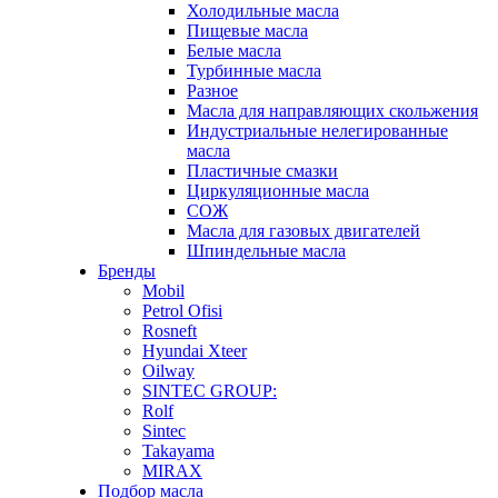
Холодильные масла
Пищевые масла
Белые масла
Турбинные масла
Разное
Масла для направляющих скольжения
Индустриальные нелегированные
масла
Пластичные смазки
Циркуляционные масла
СОЖ
Масла для газовых двигателей
Шпиндельные масла
Бренды
Mobil
Petrol Ofisi
Rosneft
Hyundai Xteer
Oilway
SINTEC GROUP:
Rolf
Sintec
Takayama
MIRAX
Подбор масла