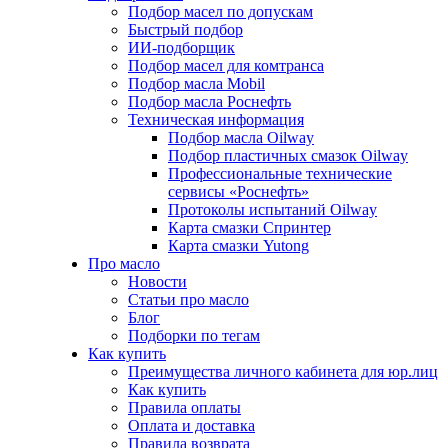
Подбор масел по допускам
Быстрый подбор
ИИ-подборщик
Подбор масел для комтранса
Подбор масла Mobil
Подбор масла Роснефть
Техническая информация
Подбор масла Oilway
Подбор пластичных смазок Oilway
Профессиональные технические
сервисы «Роснефть»
Протоколы испытаний Oilway
Карта смазки Спринтер
Карта смазки Yutong
Про масло
Новости
Статьи про масло
Блог
Подборки по тегам
Как купить
Преимущества личного кабинета для юр.лиц
Как купить
Правила оплаты
Оплата и доставка
Правила возврата