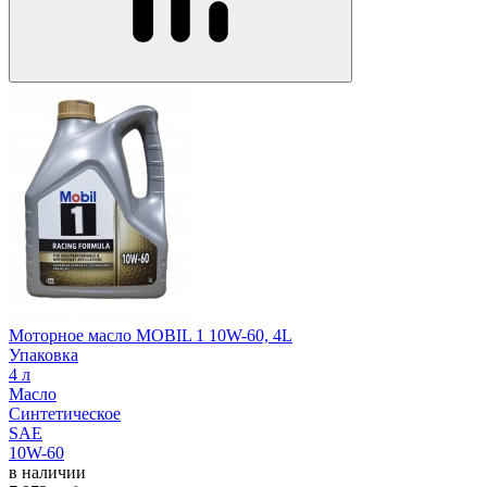
Моторное масло MOBIL 1 10W-60, 4L
Упаковка
4 л
Масло
Синтетическое
SAE
10W-60
в наличии