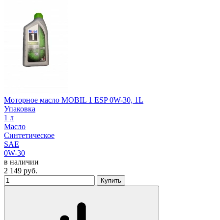
Моторное масло MOBIL 1 ESP 0W-30, 1L
Упаковка
1 л
Масло
Синтетическое
SAE
0W-30
в наличии
2 149
руб.
Купить