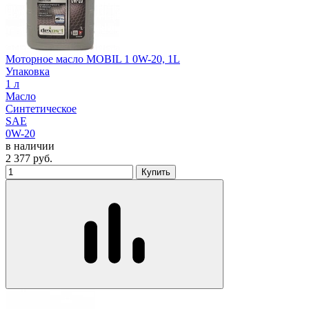
Моторное масло MOBIL 1 0W-20, 1L
Упаковка
1 л
Масло
Синтетическое
SAE
0W-20
в наличии
2 377
руб.
Купить