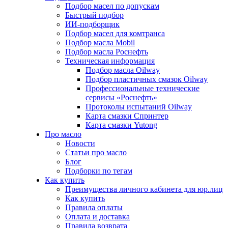
Подбор масел по допускам
Быстрый подбор
ИИ-подборщик
Подбор масел для комтранса
Подбор масла Mobil
Подбор масла Роснефть
Техническая информация
Подбор масла Oilway
Подбор пластичных смазок Oilway
Профессиональные технические
сервисы «Роснефть»
Протоколы испытаний Oilway
Карта смазки Спринтер
Карта смазки Yutong
Про масло
Новости
Статьи про масло
Блог
Подборки по тегам
Как купить
Преимущества личного кабинета для юр.лиц
Как купить
Правила оплаты
Оплата и доставка
Правила возврата