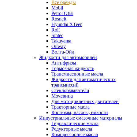
Все бренды
Mobil
Petrol Ofisi
Rosneft
Hyundai XTeer
Rolf
Sintec
Takayama
Oilway
Волга-Ойл
Жидкости для автомобилей
Антифризы
Тормозная жидкость
Трансмиссионные масла
Жидкости для автоматических
трансмиссий
Стеклоомыватели
Мочевина
Для мотоциклетных двигателей
Тракторные масла
Костюмы, насосы, ёмкости
Индустриальные смазочные материалы
Гидравлические масла
Редукторные масла
Компрессорные масла