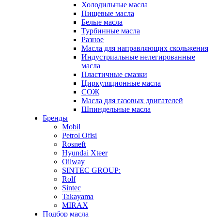
Холодильные масла
Пищевые масла
Белые масла
Турбинные масла
Разное
Масла для направляющих скольжения
Индустриальные нелегированные
масла
Пластичные смазки
Циркуляционные масла
СОЖ
Масла для газовых двигателей
Шпиндельные масла
Бренды
Mobil
Petrol Ofisi
Rosneft
Hyundai Xteer
Oilway
SINTEC GROUP:
Rolf
Sintec
Takayama
MIRAX
Подбор масла