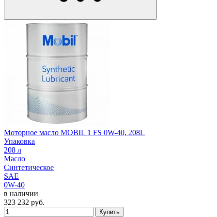
Моторное масло MOBIL 1 FS 0W-40, 208L
Упаковка
208 л
Масло
Синтетическое
SAE
0W-40
в наличии
323 232
руб.
Купить