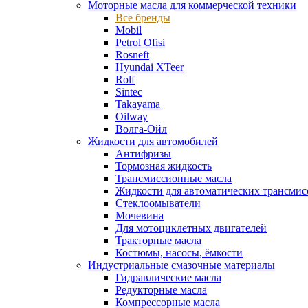
Моторные масла для коммерческой техники
Все бренды
Mobil
Petrol Ofisi
Rosneft
Hyundai XTeer
Rolf
Sintec
Takayama
Oilway
Волга-Ойл
Жидкости для автомобилей
Антифризы
Тормозная жидкость
Трансмиссионные масла
Жидкости для автоматических трансмис
Стеклоомыватели
Мочевина
Для мотоциклетных двигателей
Тракторные масла
Костюмы, насосы, ёмкости
Индустриальные смазочные материалы
Гидравлические масла
Редукторные масла
Компрессорные масла