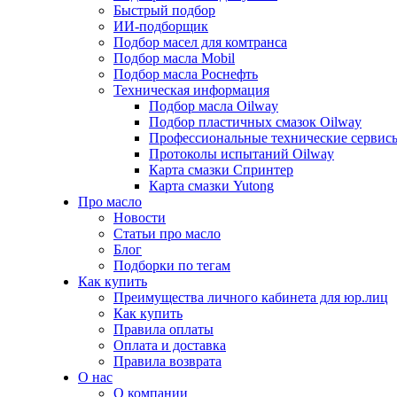
Быстрый подбор
ИИ-подборщик
Подбор масел для комтранса
Подбор масла Mobil
Подбор масла Роснефть
Техническая информация
Подбор масла Oilway
Подбор пластичных смазок Oilway
Профессиональные технические сервис
Протоколы испытаний Oilway
Карта смазки Спринтер
Карта смазки Yutong
Про масло
Новости
Статьи про масло
Блог
Подборки по тегам
Как купить
Преимущества личного кабинета для юр.лиц
Как купить
Правила оплаты
Оплата и доставка
Правила возврата
О нас
О компании