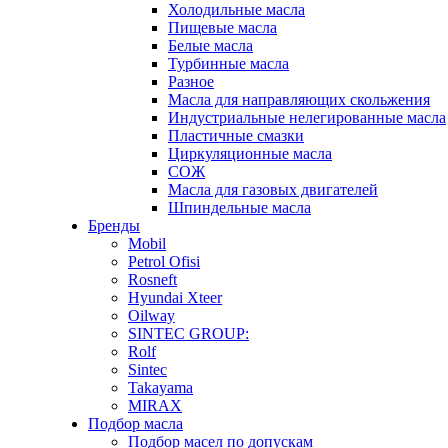
Холодильные масла
Пищевые масла
Белые масла
Турбинные масла
Разное
Масла для направляющих скольжения
Индустриальные нелегированные масла
Пластичные смазки
Циркуляционные масла
СОЖ
Масла для газовых двигателей
Шпиндельные масла
Бренды
Mobil
Petrol Ofisi
Rosneft
Hyundai Xteer
Oilway
SINTEC GROUP:
Rolf
Sintec
Takayama
MIRAX
Подбор масла
Подбор масел по допускам