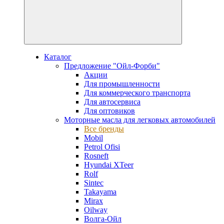
Каталог
Предложение "Ойл-Форби"
Акции
Для промышленности
Для коммерческого транспорта
Для автосервиса
Для оптовиков
Моторные масла для легковых автомобилей
Все бренды
Mobil
Petrol Ofisi
Rosneft
Hyundai XTeer
Rolf
Sintec
Takayama
Mirax
Oilway
Волга-Ойл