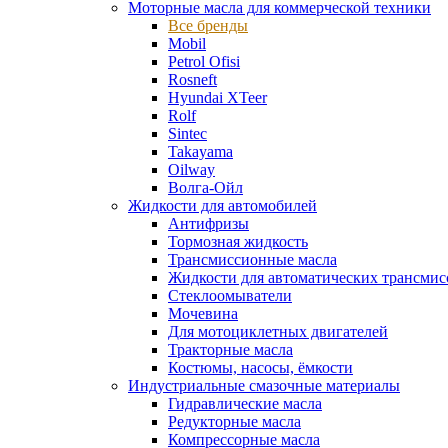
Моторные масла для коммерческой техники
Все бренды
Mobil
Petrol Ofisi
Rosneft
Hyundai XTeer
Rolf
Sintec
Takayama
Oilway
Волга-Ойл
Жидкости для автомобилей
Антифризы
Тормозная жидкость
Трансмиссионные масла
Жидкости для автоматических трансмис
Стеклоомыватели
Мочевина
Для мотоциклетных двигателей
Тракторные масла
Костюмы, насосы, ёмкости
Индустриальные смазочные материалы
Гидравлические масла
Редукторные масла
Компрессорные масла