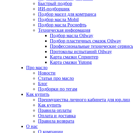
Быстрый подбор
ИИ-подборщик
Подбор масел для комтранса
Подбор масла Mobil
Подбор масла Роснефть
Техническая информация
Подбор масла Oilway
Подбор пластичных смазок Oilway
Профессиональные технические сервис
Протоколы испытаний Oilway
Карта смазки Спринтер
Карта смазки Yutong
Про масло
Новости
Статьи про масло
Блог
Подборки по тегам
Как купить
Преимущества личного кабинета для юр.лиц
Как купить
Правила оплаты
Оплата и доставка
Правила возврата
О нас
О компании