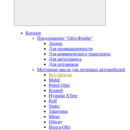
Каталог
Предложение "Ойл-Форби"
Акции
Для промышленности
Для коммерческого транспорта
Для автосервиса
Для оптовиков
Моторные масла для легковых автомобилей
Все бренды
Mobil
Petrol Ofisi
Rosneft
Hyundai XTeer
Rolf
Sintec
Takayama
Mirax
Oilway
Волга-Ойл