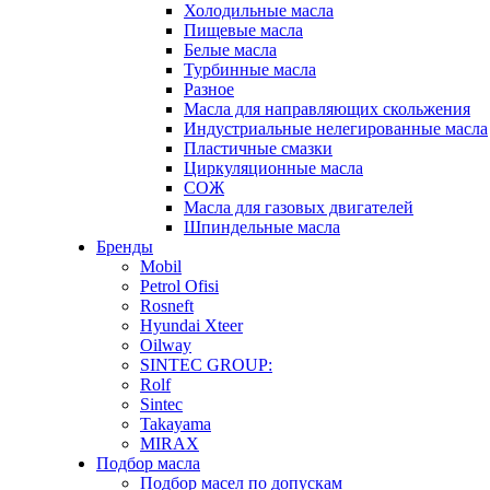
Холодильные масла
Пищевые масла
Белые масла
Турбинные масла
Разное
Масла для направляющих скольжения
Индустриальные нелегированные масла
Пластичные смазки
Циркуляционные масла
СОЖ
Масла для газовых двигателей
Шпиндельные масла
Бренды
Mobil
Petrol Ofisi
Rosneft
Hyundai Xteer
Oilway
SINTEC GROUP:
Rolf
Sintec
Takayama
MIRAX
Подбор масла
Подбор масел по допускам