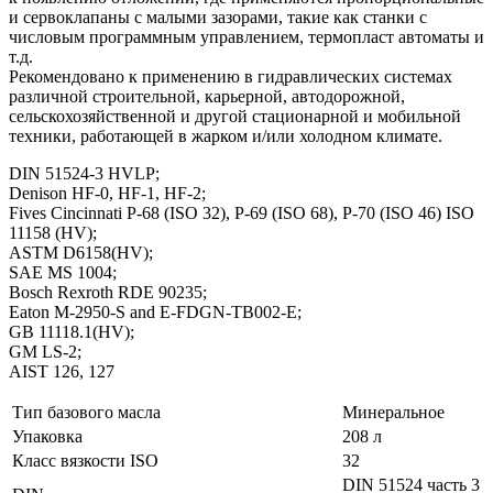
и сервоклапаны с малыми зазорами, такие как станки с
числовым программным управлением, термопласт автоматы и
т.д.
Рекомендовано к применению в гидравлических системах
различной строительной, карьерной, автодорожной,
сельскохозяйственной и другой стационарной и мобильной
техники, работающей в жарком и/или холодном климате.
DIN 51524-3 HVLP;
Denison HF-0, HF-1, HF-2;
Fives Cincinnati P-68 (ISO 32), P-69 (ISO 68), P-70 (ISO 46) ISO
11158 (HV);
ASTM D6158(HV);
SAE MS 1004;
Bosch Rexroth RDE 90235;
Eaton M-2950-S and E-FDGN-TB002-E;
GB 11118.1(HV);
GM LS-2;
AIST 126, 127
Тип базового масла
Минеральное
Упаковка
208 л
Класс вязкости ISO
32
DIN 51524 часть 3