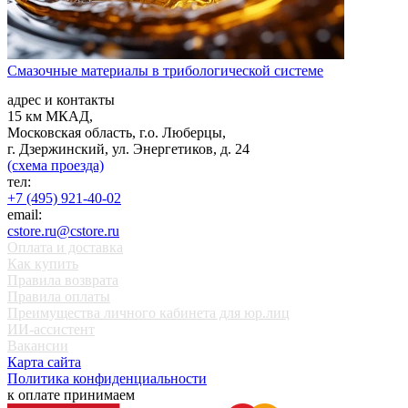
Смазочные материалы в трибологической системе
адрес и контакты
15 км МКАД,
Московская область, г.о. Люберцы,
г. Дзержинский, ул. Энергетиков, д. 24
(схема проезда)
тел:
+7 (495) 921-40-02
email:
cstore.ru@cstore.ru
Оплата и доставка
Как купить
Правила возврата
Правила оплаты
Преимущества личного кабинета для юр.лиц
ИИ-ассистент
Вакансии
Карта сайта
Политика конфиденциальности
к оплате принимаем