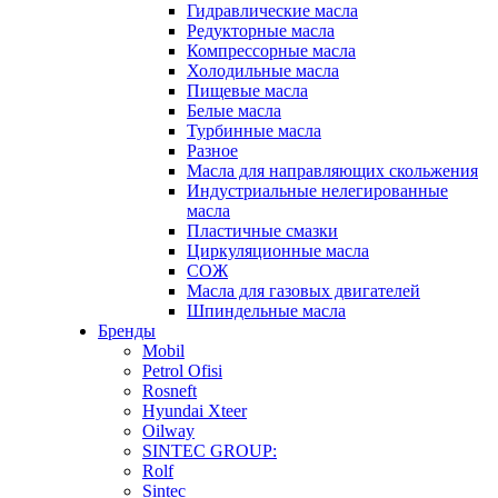
Гидравлические масла
Редукторные масла
Компрессорные масла
Холодильные масла
Пищевые масла
Белые масла
Турбинные масла
Разное
Масла для направляющих скольжения
Индустриальные нелегированные
масла
Пластичные смазки
Циркуляционные масла
СОЖ
Масла для газовых двигателей
Шпиндельные масла
Бренды
Mobil
Petrol Ofisi
Rosneft
Hyundai Xteer
Oilway
SINTEC GROUP:
Rolf
Sintec