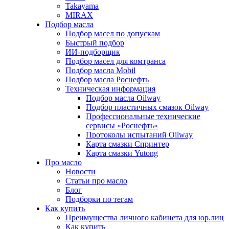
Takayama
MIRAX
Подбор масла
Подбор масел по допускам
Быстрый подбор
ИИ-подборщик
Подбор масел для комтранса
Подбор масла Mobil
Подбор масла Роснефть
Техническая информация
Подбор масла Oilway
Подбор пластичных смазок Oilway
Профессиональные технические
сервисы «Роснефть»
Протоколы испытаний Oilway
Карта смазки Спринтер
Карта смазки Yutong
Про масло
Новости
Статьи про масло
Блог
Подборки по тегам
Как купить
Преимущества личного кабинета для юр.лиц
Как купить