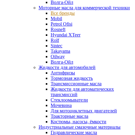
Волга-Ойл
Моторные масла для коммерческой техники
Все бренды
Mobil
Petrol Ofisi
Rosneft
Hyundai XTeer
Rolf
Sintec
Takayama
Oilway
Волга-Ойл
Жидкости для автомобилей
Антифризы
Тормозная жидкость
Трансмиссионные масла
Жидкости для автоматических
трансмиссий
Стеклоомыватели
Мочевина
Для мотоциклетных двигателей
Тракторные масла
Костюмы, насосы, ёмкости
Индустриальные смазочные материалы
Гидравлические масла