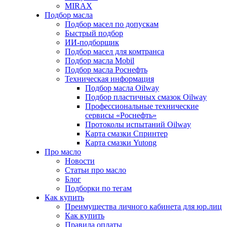
MIRAX
Подбор масла
Подбор масел по допускам
Быстрый подбор
ИИ-подборщик
Подбор масел для комтранса
Подбор масла Mobil
Подбор масла Роснефть
Техническая информация
Подбор масла Oilway
Подбор пластичных смазок Oilway
Профессиональные технические
сервисы «Роснефть»
Протоколы испытаний Oilway
Карта смазки Спринтер
Карта смазки Yutong
Про масло
Новости
Статьи про масло
Блог
Подборки по тегам
Как купить
Преимущества личного кабинета для юр.лиц
Как купить
Правила оплаты