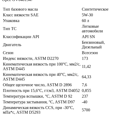
Тип базового масла
Синтетическое
Класс вязкости SAE
5W-30
Упаковка
60 л
Легковые
Тип ТС
автомобили
Классификации API
API SN
Бензиновый,
Двигатель
Дизельный
Сезон
Всесезон
Индекс вязкости, ASTM D2270
173
Кинематическая вязкость при 100°C, мм2/с,
11,42
ASTM D445
Кинематическая вязкость при 40°C, мм2/с,
64,33
ASTM D445
Общее щелочное число, ASTM D 2896
7,6
Плотность при 15,6°С, г/см3, ASTM D4052
0,855
Температура вспышки, °C, ASTM D 92
237
Температура застывания, °C, ASTM D97
-40
Динамическая вязкость ССS, при -30°С,
5700
мПа*с, ASTM D5293