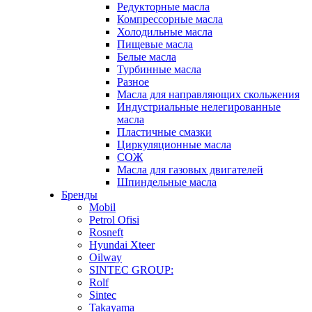
Редукторные масла
Компрессорные масла
Холодильные масла
Пищевые масла
Белые масла
Турбинные масла
Разное
Масла для направляющих скольжения
Индустриальные нелегированные
масла
Пластичные смазки
Циркуляционные масла
СОЖ
Масла для газовых двигателей
Шпиндельные масла
Бренды
Mobil
Petrol Ofisi
Rosneft
Hyundai Xteer
Oilway
SINTEC GROUP:
Rolf
Sintec
Takayama