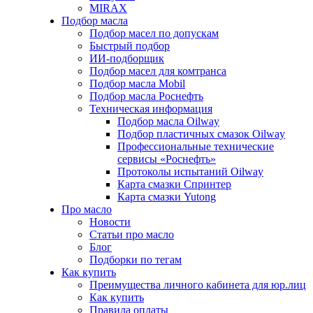
MIRAX
Подбор масла
Подбор масел по допускам
Быстрый подбор
ИИ-подборщик
Подбор масел для комтранса
Подбор масла Mobil
Подбор масла Роснефть
Техническая информация
Подбор масла Oilway
Подбор пластичных смазок Oilway
Профессиональные технические
сервисы «Роснефть»
Протоколы испытаний Oilway
Карта смазки Спринтер
Карта смазки Yutong
Про масло
Новости
Статьи про масло
Блог
Подборки по тегам
Как купить
Преимущества личного кабинета для юр.лиц
Как купить
Правила оплаты