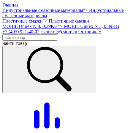
Главная
Индустриальные смазочные материалы">
Индустриальные
смазочные материалы
Пластичные смазки">
Пластичные смазки
MOBIL Unirex N 3, 0.39KG">
MOBIL Unirex N 3, 0.39KG
+7 (495) 921-40-02
cstore.ru@cstore.ru
Оптовикам
найти товар