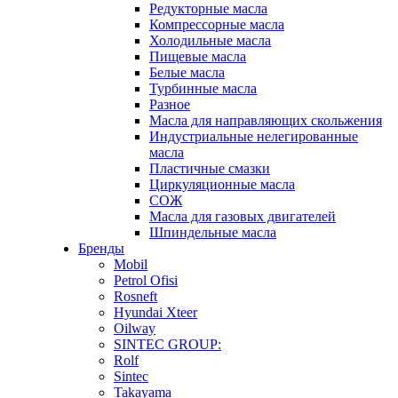
Редукторные масла
Компрессорные масла
Холодильные масла
Пищевые масла
Белые масла
Турбинные масла
Разное
Масла для направляющих скольжения
Индустриальные нелегированные
масла
Пластичные смазки
Циркуляционные масла
СОЖ
Масла для газовых двигателей
Шпиндельные масла
Бренды
Mobil
Petrol Ofisi
Rosneft
Hyundai Xteer
Oilway
SINTEC GROUP:
Rolf
Sintec
Takayama