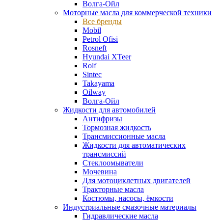
Волга-Ойл
Моторные масла для коммерческой техники
Все бренды
Mobil
Petrol Ofisi
Rosneft
Hyundai XTeer
Rolf
Sintec
Takayama
Oilway
Волга-Ойл
Жидкости для автомобилей
Антифризы
Тормозная жидкость
Трансмиссионные масла
Жидкости для автоматических
трансмиссий
Стеклоомыватели
Мочевина
Для мотоциклетных двигателей
Тракторные масла
Костюмы, насосы, ёмкости
Индустриальные смазочные материалы
Гидравлические масла