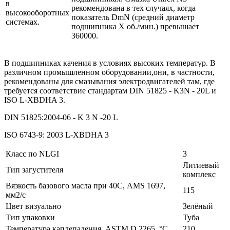
в
рекомендована в тех случаях, когда
высокооборотных
показатель DmN (средний диаметр
системах.
подшипника X об./мин.) превышает
360000.
В подшипниках качения в условиях высоких температур. В
различном промышленном оборудовании,они, в частности,
рекомендованы для смазывания электродвигателей там, где
требуется соответствие стандартам DIN 51825 - K3N - 20L и
ISO L-XBDHA 3.
DIN 51825:2004-06 - K 3 N -20 L
ISO 6743-9: 2003 L-XBDHA 3
Класс по NLGI
3
Литиевый
Тип загустителя
комплекс
Вязкость базового масла при 40С, AMS 1697,
115
мм2/с
Цвет визуально
Зелёный
Тип упаковки
Туба
Температура каплепадения, ASTM D 2265, °С
210