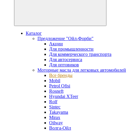
Каталог
Предложение "Ойл-Форби"
Акции
Для промышленности
Для коммерческого транспорта
Для автосервиса
Для оптовиков
Моторные масла для легковых автомобилей
Все бренды
Mobil
Petrol Ofisi
Rosneft
Hyundai XTeer
Rolf
Sintec
Takayama
Mirax
Oilway
Волга-Ойл