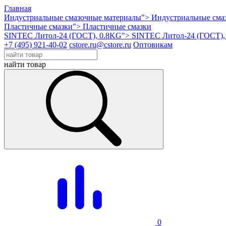
Главная
Индустриальные смазочные материалы">
Индустриальные сма
Пластичные смазки">
Пластичные смазки
SINTEC Литол-24 (ГОСТ), 0.8KG">
SINTEC Литол-24 (ГОСТ),
+7 (495) 921-40-02
cstore.ru@cstore.ru
Оптовикам
найти товар
0