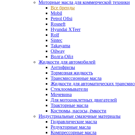
Моторные масла для коммерческой техники
Все бренды
Mobil
Petrol Ofisi
Rosneft
Hyundai XTeer
Rolf
Sintec
Takayama
Oilway
Волга-Ойл
Жидкости для автомобилей
Антифризы
Тормозная жидкость
Трансмиссионные масла
Жидкости для автоматических трансмис
Стеклоомыватели
Мочевина
Для мотоциклетных двигателей
Тракторные масла
Костюмы, насосы, ёмкости
Индустриальные смазочные материалы
Гидравлические масла
Редукторные масла
Компрессорные масла