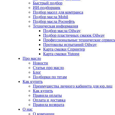
Быстрый подбор
ИИ-подборщик
Подбор масел для комтранса
Подбор масла Mobil
Подбор масла Роснефть
Техническая информация
Подбор масла Oilway
Подбор пластичных смазок Oilway
Профессиональные технические сервис
Протоколы испытаний Oilway
Карта смазки Спринтер
Карта смазки Yutong
Про масло
Новости
Статьи про масло
Блог
Подборки по тегам
Как купить
Преимущества личного кабинета для юр.лиц
Как купить
Правила оплаты
Оплата и доставка
Правила возврата
О нас
О компании