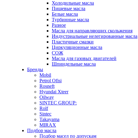
Холодильные масла
Пищевые масла
Белые масла
Турбинные масла
Разное
Масла для направляющих скольжения
Индустриальные нелегированные масла
Пластичные смазки
Циркуляционные масла
СОЖ
Масла для газовых двигателей
Шпиндельные масла
Бренды
Mobil
Petrol Ofisi
Rosneft
Hyundai Xteer
Oilway
SINTEC GROUP:
Rolf
Sintec
Takayama
MIRAX
Подбор масла
Подбор масел по допускам