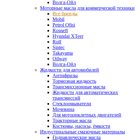
Волга-Ойл
Моторные масла для коммерческой техники
Все бренды
Mobil
Petrol Ofisi
Rosneft
Hyundai XTeer
Rolf
Sintec
Takayama
Oilway
Волга-Ойл
Жидкости для автомобилей
Антифризы
Тормозная жидкость
Трансмиссионные масла
Жидкости для автоматических
трансмиссий
Стеклоомыватели
Мочевина
Для мотоциклетных двигателей
Тракторные масла
Костюмы, насосы, ёмкости
Индустриальные смазочные материалы
Гидравлические масла