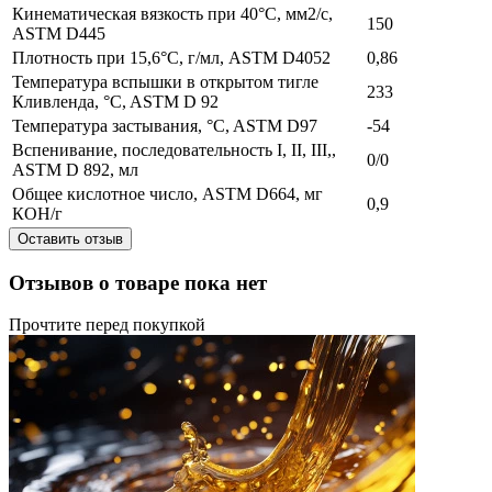
Кинематическая вязкость при 40°C, мм2/с,
150
ASTM D445
Плотность при 15,6°C, г/мл, ASTM D4052
0,86
Температура вспышки в открытом тигле
233
Кливленда, °C, ASTM D 92
Температура застывания, °C, ASTM D97
-54
Вспенивание, последовательность I, II, III,,
0/0
ASTM D 892, мл
Общее кислотное число, ASTM D664, мг
0,9
КОН/г
Оставить отзыв
Отзывов о товаре пока нет
Прочтите перед покупкой