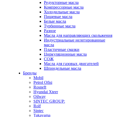
Редукторные масла
Компрессорные масла
Холодильные масла
Пищевые масла
Белые масла
Турбинные масла
Разное
Масла для направляющих скольжения
Индустриальные нелегированные
масла
Пластичные смазки
Циркуляционные масла
СОЖ
Масла для газовых двигателей
Шпиндельные масла
Бренды
Mobil
Petrol Ofisi
Rosneft
Hyundai Xteer
Oilway
SINTEC GROUP:
Rolf
Sintec
Takayama