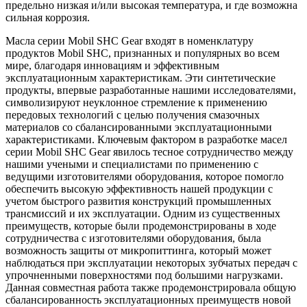
предельно низкая и/или высокая температура, и где возможна
сильная коррозия.
Масла серии Mobil SHC Gear входят в номенклатуру
продуктов Mobil SHC, признанных и популярных во всем
мире, благодаря инновациям и эффективным
эксплуатационным характеристикам. Эти синтетические
продукты, впервые разработанные нашими исследователями,
символизируют неуклонное стремление к применению
передовых технологий с целью получения смазочных
материалов со сбалансированными эксплуатационными
характеристиками. Ключевым фактором в разработке масел
серии Mobil SHC Gear явилось тесное сотрудничество между
нашими учеными и специалистами по применению с
ведущими изготовителями оборудования, которое помогло
обеспечить высокую эффективность нашей продукции с
учетом быстрого развития конструкций промышленных
трансмиссий и их эксплуатации. Одним из существенных
преимуществ, которые были продемонстрированы в ходе
сотрудничества с изготовителями оборудования, была
возможность защиты от микропиттинга, который может
наблюдаться при эксплуатации некоторых зубчатых передач с
упрочненными поверхностями под большими нагрузками.
Данная совместная работа также продемонстрировала общую
сбалансированность эксплуатационных преимуществ новой