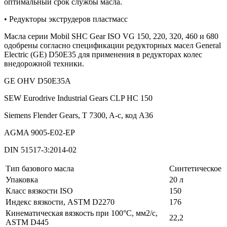
оптимальный срок службы масла.
• Редукторы экструдеров пластмасс
Масла серии Mobil SHC Gear ISO VG 150, 220, 320, 460 и 680
одобрены согласно спецификации редукторных масел General
Electric (GE) D50E35 для применения в редукторах колес
внедорожной техники.
GE OHV D50E35A
SEW Eurodrive Industrial Gears CLP HC 150
Siemens Flender Gears, T 7300, A-c, код A36
AGMA 9005-E02-EP
DIN 51517-3:2014-02
Тип базового масла
Синтетическое
Упаковка
20 л
Класс вязкости ISO
150
Индекс вязкости, ASTM D2270
176
Кинематическая вязкость при 100°C, мм2/с,
22,2
ASTM D445