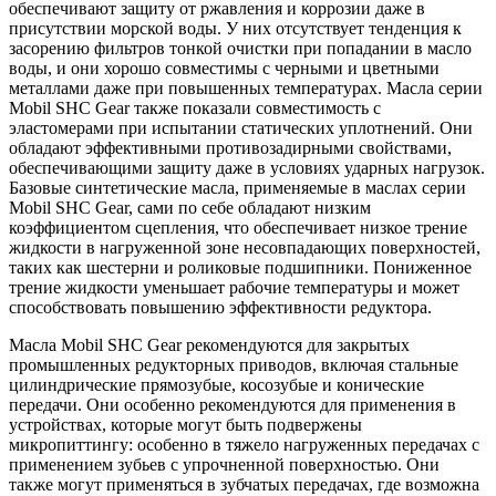
обеспечивают защиту от ржавления и коррозии даже в
присутствии морской воды. У них отсутствует тенденция к
засорению фильтров тонкой очистки при попадании в масло
воды, и они хорошо совместимы с черными и цветными
металлами даже при повышенных температурах. Масла серии
Mobil SHC Gear также показали совместимость с
эластомерами при испытании статических уплотнений. Они
обладают эффективными противозадирными свойствами,
обеспечивающими защиту даже в условиях ударных нагрузок.
Базовые синтетические масла, применяемые в маслах серии
Mobil SHC Gear, сами по себе обладают низким
коэффициентом сцепления, что обеспечивает низкое трение
жидкости в нагруженной зоне несовпадающих поверхностей,
таких как шестерни и роликовые подшипники. Пониженное
трение жидкости уменьшает рабочие температуры и может
способствовать повышению эффективности редуктора.
Масла Mobil SHC Gear рекомендуются для закрытых
промышленных редукторных приводов, включая стальные
цилиндрические прямозубые, косозубые и конические
передачи. Они особенно рекомендуются для применения в
устройствах, которые могут быть подвержены
микропиттингу: особенно в тяжело нагруженных передачах с
применением зубьев с упрочненной поверхностью. Они
также могут применяться в зубчатых передачах, где возможна