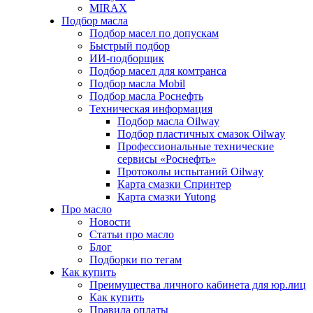
MIRAX
Подбор масла
Подбор масел по допускам
Быстрый подбор
ИИ-подборщик
Подбор масел для комтранса
Подбор масла Mobil
Подбор масла Роснефть
Техническая информация
Подбор масла Oilway
Подбор пластичных смазок Oilway
Профессиональные технические
сервисы «Роснефть»
Протоколы испытаний Oilway
Карта смазки Спринтер
Карта смазки Yutong
Про масло
Новости
Статьи про масло
Блог
Подборки по тегам
Как купить
Преимущества личного кабинета для юр.лиц
Как купить
Правила оплаты