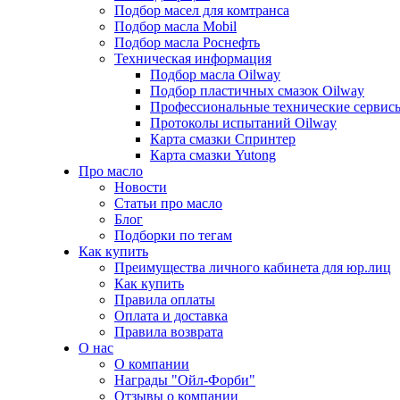
Подбор масел для комтранса
Подбор масла Mobil
Подбор масла Роснефть
Техническая информация
Подбор масла Oilway
Подбор пластичных смазок Oilway
Профессиональные технические сервис
Протоколы испытаний Oilway
Карта смазки Спринтер
Карта смазки Yutong
Про масло
Новости
Статьи про масло
Блог
Подборки по тегам
Как купить
Преимущества личного кабинета для юр.лиц
Как купить
Правила оплаты
Оплата и доставка
Правила возврата
О нас
О компании
Награды "Ойл-Форби"
Отзывы о компании