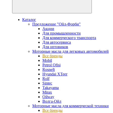
Каталог
Предложение "Ойл-Форби"
Акции
Для промышленности
Для коммерческого транспорта
Для автосервиса
Для оптовиков
Моторные масла для легковых автомобилей
Все бренды
Mobil
Petrol Ofisi
Rosneft
Hyundai XTeer
Rolf
Sintec
Takayama
Mirax
Oilway
Волга-Ойл
Моторные масла для коммерческой техники
Все бренды