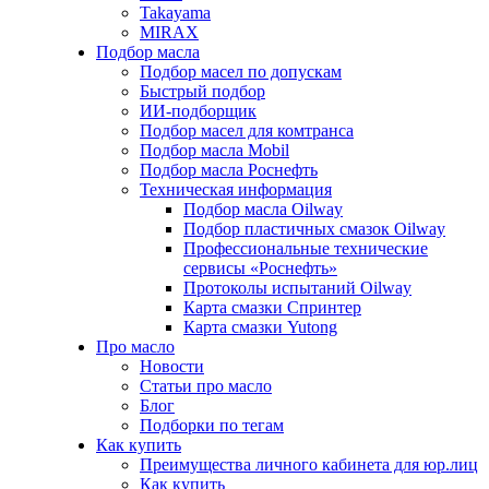
Takayama
MIRAX
Подбор масла
Подбор масел по допускам
Быстрый подбор
ИИ-подборщик
Подбор масел для комтранса
Подбор масла Mobil
Подбор масла Роснефть
Техническая информация
Подбор масла Oilway
Подбор пластичных смазок Oilway
Профессиональные технические
сервисы «Роснефть»
Протоколы испытаний Oilway
Карта смазки Спринтер
Карта смазки Yutong
Про масло
Новости
Статьи про масло
Блог
Подборки по тегам
Как купить
Преимущества личного кабинета для юр.лиц
Как купить