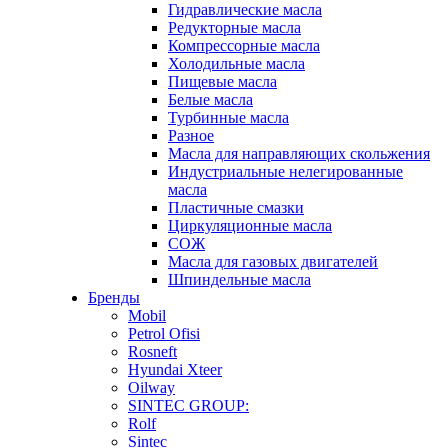
Гидравлические масла
Редукторные масла
Компрессорные масла
Холодильные масла
Пищевые масла
Белые масла
Турбинные масла
Разное
Масла для направляющих скольжения
Индустриальные нелегированные
масла
Пластичные смазки
Циркуляционные масла
СОЖ
Масла для газовых двигателей
Шпиндельные масла
Бренды
Mobil
Petrol Ofisi
Rosneft
Hyundai Xteer
Oilway
SINTEC GROUP:
Rolf
Sintec