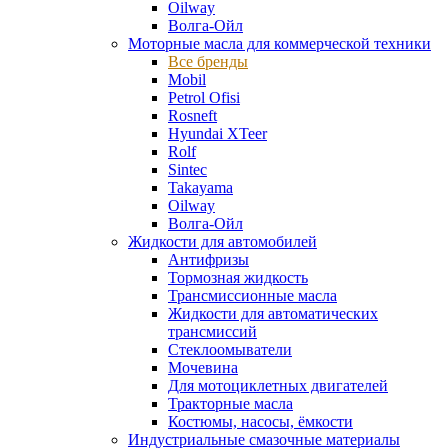
Oilway
Волга-Ойл
Моторные масла для коммерческой техники
Все бренды
Mobil
Petrol Ofisi
Rosneft
Hyundai XTeer
Rolf
Sintec
Takayama
Oilway
Волга-Ойл
Жидкости для автомобилей
Антифризы
Тормозная жидкость
Трансмиссионные масла
Жидкости для автоматических
трансмиссий
Стеклоомыватели
Мочевина
Для мотоциклетных двигателей
Тракторные масла
Костюмы, насосы, ёмкости
Индустриальные смазочные материалы