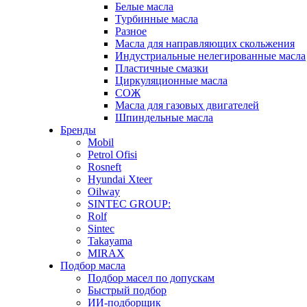
Белые масла
Турбинные масла
Разное
Масла для направляющих скольжения
Индустриальные нелегированные масла
Пластичные смазки
Циркуляционные масла
СОЖ
Масла для газовых двигателей
Шпиндельные масла
Бренды
Mobil
Petrol Ofisi
Rosneft
Hyundai Xteer
Oilway
SINTEC GROUP:
Rolf
Sintec
Takayama
MIRAX
Подбор масла
Подбор масел по допускам
Быстрый подбор
ИИ-подборщик