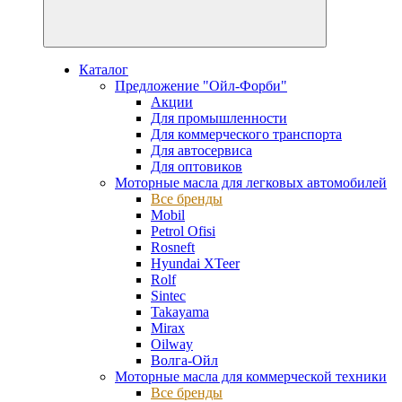
Каталог
Предложение "Ойл-Форби"
Акции
Для промышленности
Для коммерческого транспорта
Для автосервиса
Для оптовиков
Моторные масла для легковых автомобилей
Все бренды
Mobil
Petrol Ofisi
Rosneft
Hyundai XTeer
Rolf
Sintec
Takayama
Mirax
Oilway
Волга-Ойл
Моторные масла для коммерческой техники
Все бренды