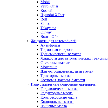
Mobil
Petrol Ofisi
Rosneft
Hyundai XTeer
Rolf
Sintec
Takayama
Oilway
Волга-Ойл
Жидкости для автомобилей
Антифризы
Тормозная жидкость
Трансмиссионные масла
Жидкости для автоматических трансмис
Стеклоомыватели
Мочевина
Для мотоциклетных двигателей
Тракторные масла
Костюмы, насосы, ёмкости
Индустриальные смазочные материалы
Гидравлические масла
Редукторные масла
Компрессорные масла
Холодильные масла
Пищевые масла