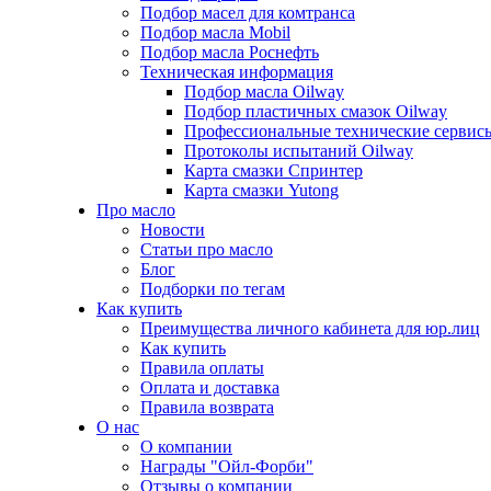
Подбор масел для комтранса
Подбор масла Mobil
Подбор масла Роснефть
Техническая информация
Подбор масла Oilway
Подбор пластичных смазок Oilway
Профессиональные технические сервис
Протоколы испытаний Oilway
Карта смазки Спринтер
Карта смазки Yutong
Про масло
Новости
Статьи про масло
Блог
Подборки по тегам
Как купить
Преимущества личного кабинета для юр.лиц
Как купить
Правила оплаты
Оплата и доставка
Правила возврата
О нас
О компании
Награды "Ойл-Форби"
Отзывы о компании